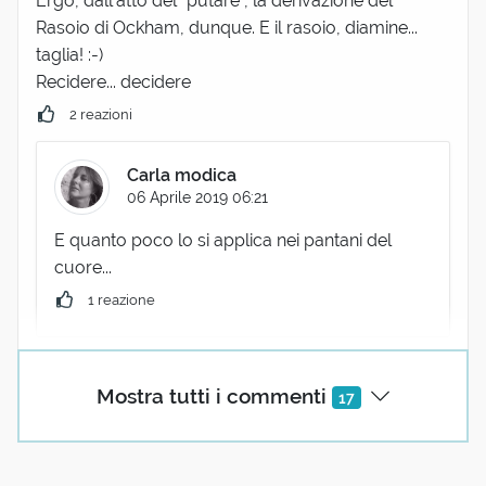
Ergo, dall'atto del "putare", la derivazione del
Rasoio di Ockham, dunque. E il rasoio, diamine...
taglia! :-)
Recidere... decidere
2 reazioni
Carla modica
06 Aprile 2019 06:21
E quanto poco lo si applica nei pantani del
cuore...
1 reazione
Mostra tutti i commenti
17
(utente cancellato)
06 Aprile 2019 08:14
Il "vizio del bere" ( non acqua!) viene detto POTUS .