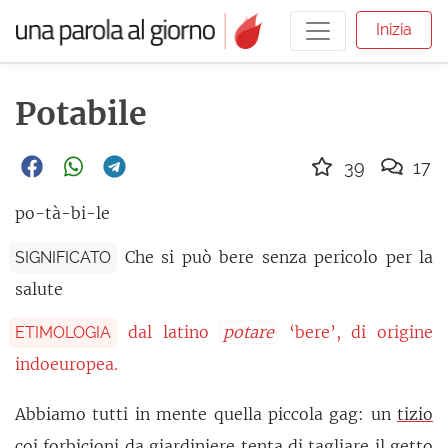
Inizia
Potabile
39
17
po-tà-bi-le
Che si può bere senza pericolo per la
SIGNIFICATO
salute
dal latino
potare
‘bere’, di origine
ETIMOLOGIA
indoeuropea.
Abbiamo tutti in mente quella piccola gag: un
tizio
coi forbicioni da giardiniere tenta di tagliare il getto