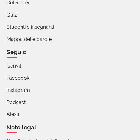
Collabora
(fiume) o non c'entra niente?
Quiz
claudio varnerin
Studenti e insegnanti
06 Aprile 2019 09:30
Mappa delle parole
effettivamente è quello che pensavo anch io (il
Seguici
mio amico greco mi disse che la parola
ippopotamo significa cavallo di fiume
Iscriviti
ippo/potami potami, non potos..ma questo
termine se fosse corretto o sbagliato non ne
Facebook
cambia il concetto, la radice è sempre quella)
Instagram
Podcast
Giovanni Fornari
06 Aprile 2019 10:10
Alexa
hai ragione, Claudio. Potamos, non potos.
Note legali
Sono passati tanti anni da quando ho fatto
il liceo che ogni tanto dico qualche