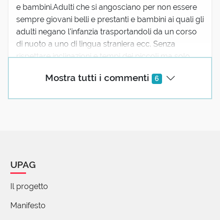
e bambini.Adulti che si angosciano per non essere
sempre giovani belli e prestanti e bambini ai quali gli
adulti negano l'infanzia trasportandoli da un corso
di nuoto a uno di lingua straniera ecc. Senza
rispettare inclinazioni e tempi dei piccoli ma solo
per malsana ambizione personale.
Mostra tutti i commenti
6
2 reazioni
Luigi Fabbrizzi
18 Novembre 2017 10:07
Prestare, prae- e stare, 'stare innanzi', quindi
UPAG
proteggere, garantire per es. la
cessione/acquisizione temporanea di un bene
Il progetto
(prestito). Il participio presente, poi aggettivo, ha
preso un'altra strada.
Manifesto