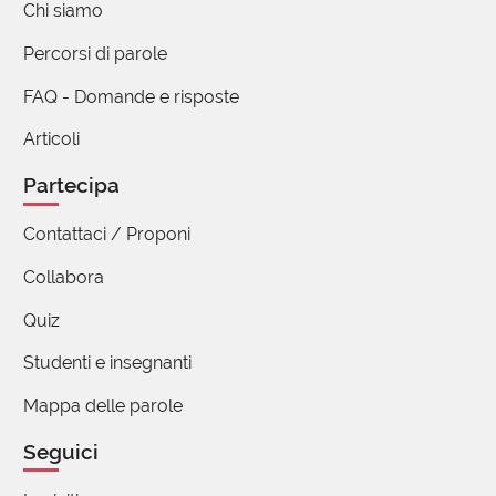
Chi siamo
(utente cancellato)
Percorsi di parole
18 Novembre 2017 10:56
FAQ - Domande e risposte
Uso spesso questa parola, però pensavo che
Articoli
indicasse un uomo di bell'aspetto , o comunque in
perfetta forma fisica, forte e robusto. L'avrò forse
Partecipa
derivato dall'espressione "prestanza fisica"?
Contattaci / Proponi
Afra Avanzi
Collabora
18 Novembre 2017 13:08
Quiz
Pensavi forse a te stesso, Eldir? 'Odi malizia...'
Studenti e insegnanti
Non badare ai miei commenti, sono spesso
cretini. Ciao
Mappa delle parole
1 reazione
Seguici
(utente cancellato)