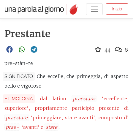
Inizia
Prestante
44
6
pre-stàn-te
Che eccelle, che primeggia; di aspetto
SIGNIFICATO
bello e vigoroso
dal latino
praestans
‘eccellente,
ETIMOLOGIA
superiore’, propriamente participio presente di
praestare
‘primeggiare, stare avanti’, composto di
prae-
‘avanti’ e
stare
.