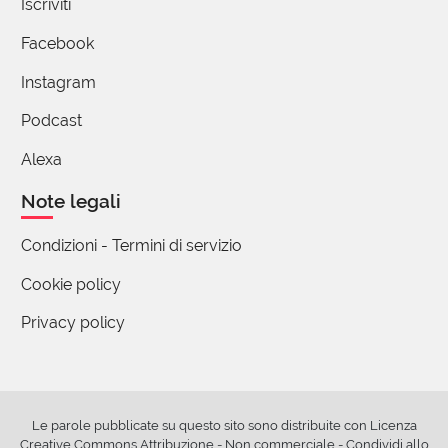
Iscriviti
18 Novembre 2017 17:41
Facebook
Ahahah, cara Afra, la prestanza fisica non
è rientra propriamente tra le qualità che mi
Instagram
descrivono.....e nemmeno il narcisismo :D
Podcast
Alexa
Note legali
Condizioni - Termini di servizio
Cookie policy
Privacy policy
Le parole pubblicate su questo sito sono distribuite con Licenza
Creative Commons Attribuzione - Non commerciale - Condividi allo