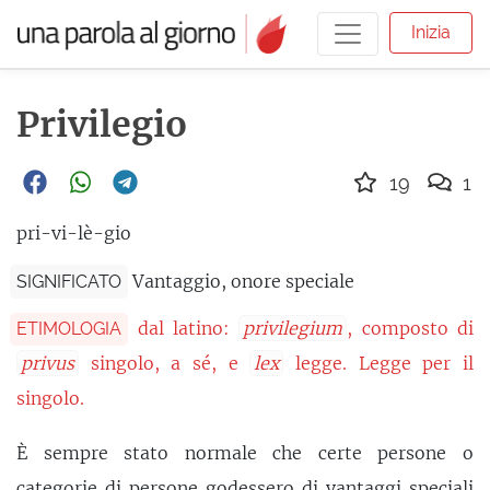
Inizia
Privilegio
19
1
pri-vi-lè-gio
Vantaggio, onore speciale
SIGNIFICATO
dal latino:
privilegium
, composto di
ETIMOLOGIA
privus
singolo, a sé, e
lex
legge. Legge per il
singolo.
È sempre stato normale che certe persone o
categorie di persone godessero di vantaggi speciali