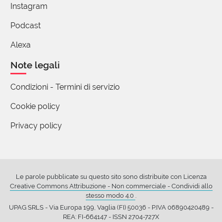
che l'ha proposta e commentata.
Instagram
Podcast
luciano tanto
Alexa
30 Agosto 2016 23:54
Note legali
salve...
1) "querero" non esiste, forse volevavate scrivere
Condizioni - Termini di servizio
"querer". 2) querencia -soprattutto nell'america del
Cookie policy
sud- vuol dire, maggiormente, il posto, abitudini,
tradizioni che si amano. 3) querer é, prima di tutto,
Privacy policy
"volere", molto meno eloquente di "amare", infatti,
"yo quiero", vuol dire "io voglio" (per questo che in
italiano, la stessa frase si completa "ti voglio... bene",
visto che volere non necessariamente é amare.
Le parole pubblicate su questo sito sono distribuite con Licenza
saludos castellanos.
Creative Commons Attribuzione - Non commerciale - Condividi allo
stesso modo 4.0
.
UPAG SRLS - Via Europa 199, Vaglia (FI) 50036 - P.IVA 06890420489 -
Carlotta Lancia
REA: FI-664147 - ISSN 2704-727X