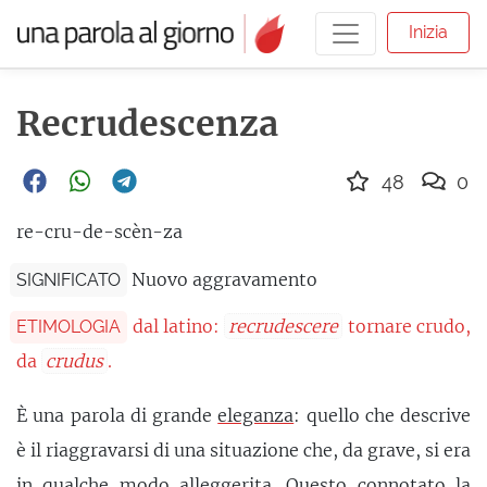
Inizia
Recrudescenza
48
0
re-cru-de-scèn-za
Nuovo aggravamento
SIGNIFICATO
dal latino:
recrudescere
tornare crudo,
ETIMOLOGIA
da
crudus
.
È una parola di grande
eleganza
: quello che descrive
è il riaggravarsi di una situazione che, da grave, si era
in qualche modo alleggerita. Questo connotato la