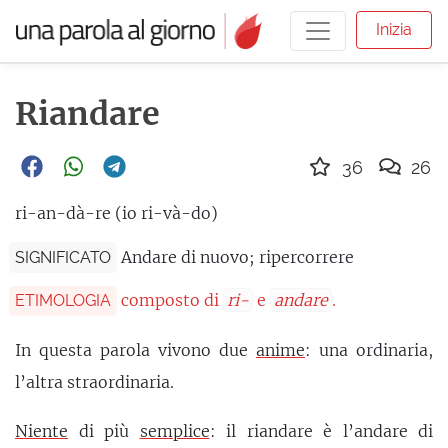
Inizia
Riandare
36
26
ri-an-dà-re (io ri-và-do)
Andare di nuovo; ripercorrere
SIGNIFICATO
composto di
ri-
e
andare
.
ETIMOLOGIA
In questa parola vivono due
anime
: una ordinaria,
l’altra straordinaria.
Niente
di più
semplice
: il riandare è l’andare di