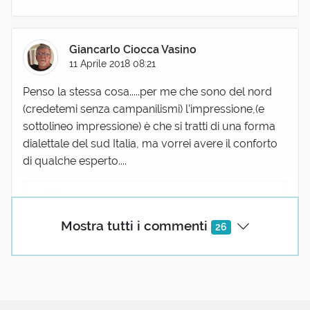
Giancarlo Ciocca Vasino
11 Aprile 2018 08:21
Penso la stessa cosa.....per me che sono del nord
(credetemi senza campanilismi) l'impressione,(e
sottolineo impressione) è che si tratti di una forma
dialettale del sud Italia, ma vorrei avere il conforto
di qualche esperto....
Maurizio Muzzi
12 Aprile 2018 07:56
Mostra tutti i commenti
26
dai uno sguardo, fonte T. riandare v. intr. e tr.
[comp. di ri- e andare1] (coniug. come andare
quando è intr., e con l’aus. essere; come trans.,
nell’uso segue l’ordinaria flessione regolare,