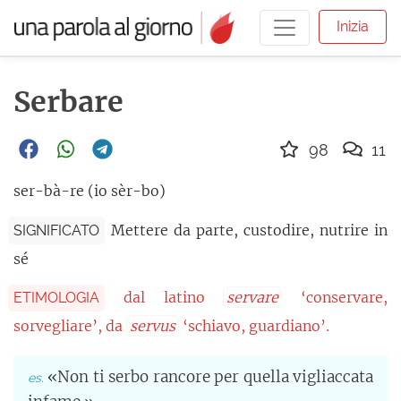
Inizia
Serbare
98
11
ser-bà-re (io sèr-bo)
Mettere da parte, custodire, nutrire in
SIGNIFICATO
sé
dal latino
servare
‘conservare,
ETIMOLOGIA
sorvegliare’, da
servus
‘schiavo, guardiano’.
«Non ti serbo rancore per quella vigliaccata