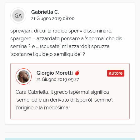
Gabriella C.
21 Giugno 2019 08:00
sprewjan, di cui la radice sper = disseminare,
spargere ... azzardato pensare a 'sperma' che dis-
semina ? e ... (scusate! mi azzardo!) spruzza
'sostanze liquide o semiliquide' ?
Giorgio Moretti
autore
21 Giugno 2019 09:27
Cara Gabriella, il greco [spérma] significa
'seme' ed è un derivato di [speírō] 'semino':
l'origine è la medesima!