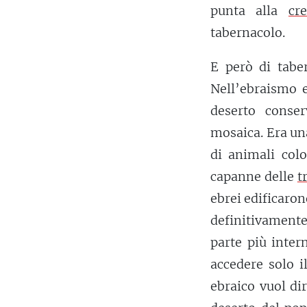
punta alla
cr
tabernacolo.
E però di taber
Nell’ebraismo e
deserto conser
mosaica. Era una
di animali col
capanne delle
t
ebrei edificarono
definitivamente
parte più inter
accedere solo i
ebraico vuol di