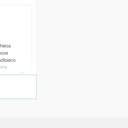
hiesa
asse
disiaco.
bina
prendimento😇