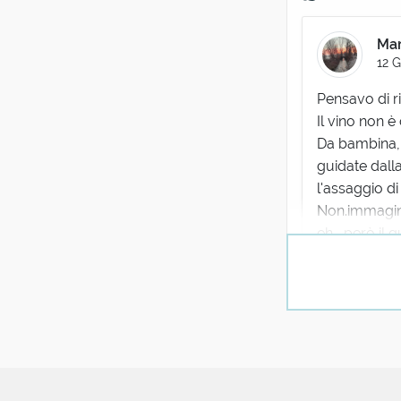
Mar
12 
Pensavo di r
Il vino non 
Da bambina,i
guidate dall
l'assaggio d
Non.immagina
eh....però il
10 reazion
Rober
12 Gen