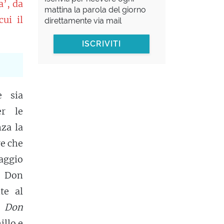
a’, da
mattina la parola del giorno
ui il
direttamente via mail
ISCRIVITI
e sia
er le
nza la
e che
uaggio
, Don
te al
m
Don
illo e