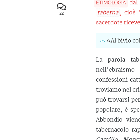
dal
ETIMOLOGIA
taberna
, cioè
22
sacerdote ricevev
«Al bivio co
La parola tab
nell’ebraismo
confessioni cat
troviamo nel cr
può trovarsi per
popolare, è sp
Abbondio vien
tabernacolo ra
Camillo… Monsi