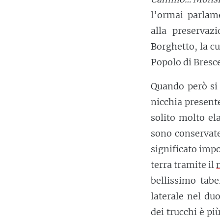
l’ormai parla
alla preservaz
Borghetto, la cu
Popolo di Bresce
Quando però si
nicchia presente
solito molto el
sono conservate
significato impo
terra tramite il
bellissimo tab
laterale nel du
dei trucchi è p