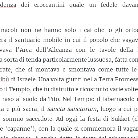
edenza
dei croccantini quale un fedele davan
nacoli non ne hanno solo i cattolici o gli ortod
ra il santuario mobile in cui il popolo che vagav
vava l’Arca dell’Alleanza con le tavole della 
 sorta di tenda particolarmente lussuosa, fatta con
orate, che si montava e smontava come tutte le 
ribù
di Israele. Una volta giunti nella Terra Promess
 il Tempio, che fu distrutto e ricostruito varie volte
 raso al suolo da Tito. Nel Tempio il tabernacolo 
na e più sacra, il
sancta sanctorum
, luogo a cui 
l sommo sacerdote. Ad oggi la festa di Sukkot (c
re ‘capanne’), con la quale si commemora il vagar