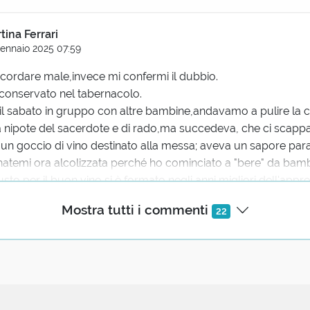
tina Ferrari
Gennaio 2025 07:59
icordare male,invece mi confermi il dubbio.
è conservato nel tabernacolo.
l sabato in gruppo con altre bambine,andavamo a pulire la c
a nipote del sacerdote e di rado,ma succedeva, che ci scapp
i un goccio di vino destinato alla messa; aveva un sapore para
temi ora alcolizzata perché ho cominciato a "bere" da bam
 gusto per il buon vino si è formato negli anni migliori dell'ap
i
Mostra tutti i commenti
22
to Vergallo
naio 2025 09:00