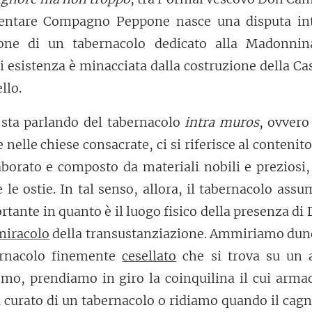
mentare Compagno Peppone nasce una disputa in
ione di un tabernacolo dedicato alla Madonnin
i esistenza è minacciata dalla costruzione della Ca
llo.
 sta parlando del tabernacolo
intra muros
, ovvero
 nelle chiese consacrate, ci si riferisce al contenito
aborato e composto da materiali nobili e preziosi
 le ostie. In tal senso, allora, il tabernacolo ass
rtante in quanto è il luogo fisico della presenza di 
miracolo
della transustanziazione. Ammiriamo dunq
ernacolo finemente
cesellato
che si trova su un a
omo, prendiamo in giro la coinquilina il cui arma
iù curato di un tabernacolo o ridiamo quando il cag