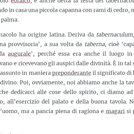
polo
ebraico
, è anche detta la festa dei tabernacol
ndo in casa una piccola capanna con rami di cedro, 
i palma.
nacolo ha origine latina. Deriva da
tabernaculum
na provvisoria’, a sua volta da
taberna
, cioè ‘ca
nda
augurale
’, perché essa era anche il luogo in 
vano e ricevevano gli auspici dalle divinità. È in tal
a assunto in maniera
preponderante
il significato di
l divino. Poi, ovviamente, noi abbiamo anche la ta
che dedicarci alle cose dello spirito, ci diamo a
o, all’esercizio del palato e della buona tavola. 
l’uomo, ma a pancia piena di ragiona e
magari
si 