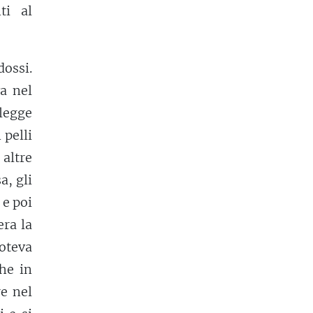
ti al
ossi.
a nel
legge
 pelli
altre
a, gli
 e poi
era la
poteva
he in
e nel