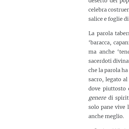
deserto del po
celebra costrue
salice e foglie d
La parola taber
‘baracca, capan
ma anche ‘te
sacerdoti divina
che la parola h
sacro, legato a
dove piuttosto 
genere
di spirit
solo pane vive 
anche meglio.