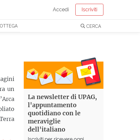
Accedi
Iscriviti
OTTEGA
CERCA
magini
era un
La newsletter di UPAG,
l’Arca
l'appuntamento
pliato
quotidiano con le
Terra
meraviglie
dell'italiano
Iscriviti per ricevere ogni