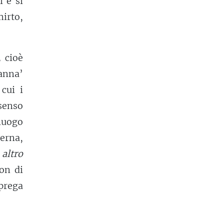
i e si
mirto,
,
cioè
panna’
cui i
 senso
 luogo
verna,
d
altro
Non di
prega