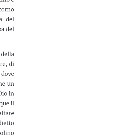
torno
a del
sa del
 della
re, di
, dove
ume un
Dio in
ue il
ltare
dietto
nolino