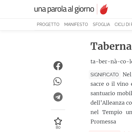
PROGETTO
MANIFESTO
SFOGLIA
CICLI DI
Taberna
ta-ber-nà-co-l
Nel
SIGNIFICATO
sacre o il vino 
santuario mobile
dell’Alleanza c
nel Tempio una
Promessa
80