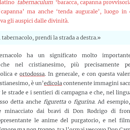
 latino
tabernaculum
‘baracca, capanna provvisori
 ‘capanna’ ma anche ‘tenda augurale’, luogo in c
a gli auspici dalle divinità.
l tabernacolo, prendi la strada a destra.»
ernacolo ha un significato molto important
 che nel cristianesimo, più precisamente p
tolica e
ortodossa
. In generale, e con questa vale
istianesimo, è un’
edicola
contenente immagini sacr
 le strade e i sentieri di campagna e che, nel ling
esso detta anche
figuretta
o
figurina
. Ad esempio
e minacciato dai bravi di Don Rodrigo di fron
ppresentante le anime del purgatorio, e nel fil
gnore ma non troppo
, tra l’ormai vescovo Don Cam