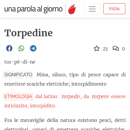
Inizia
Torpedine
21
0
tor-pè-di-ne
Mina, siluro; tipo di pesce capace di
SIGNIFICATO
emettere scariche elettriche; intorpidimento
dal latino:
torpedo
, da
torpere
essere
ETIMOLOGIA
intirizzito, intorpidito.
Fra le meraviglie della natura esistono pesci, detti
elettrofori, capaci di emettere scariche elettriche.