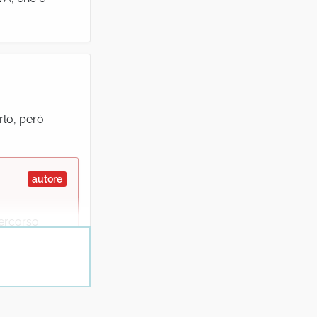
rlo, però
autore
percorso
glio!