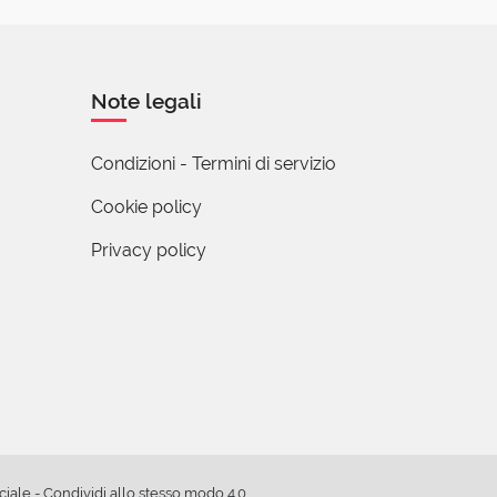
do alle
Note legali
Condizioni - Termini di servizio
Cookie policy
Privacy policy
sta indiretta
 non secondo il
è in realtà
cchi". Ad es.
molto meno sul
iche, e più sale
ale - Condividi allo stesso modo 4.0
.