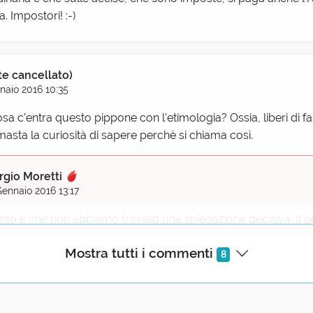
. Impostori! :-)
te cancellato)
naio 2016 10:35
a c'entra questo pippone con l'etimologia? Ossia, liberi di fa
masta la curiosità di sapere perchè si chiama così.
rgio Moretti
ennaio 2016 13:17
punto è che non abbiamo trovato una spiegazione decisiva. Il 
vrebbe essere simile a quello della 'taglia'. Indagheremo me
Mostra tutti i commenti
8
utente cancellato)
2 Gennaio 2016 02:19