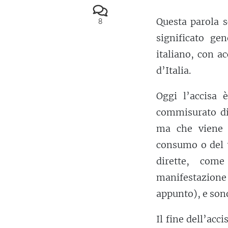
Questa parola s
8
significato ge
italiano, con a
d’Italia.
Oggi l’accisa 
commisurato di
ma che viene 
consumo o del t
dirette, com
manifestazione 
appunto), e son
Il fine dell’acc