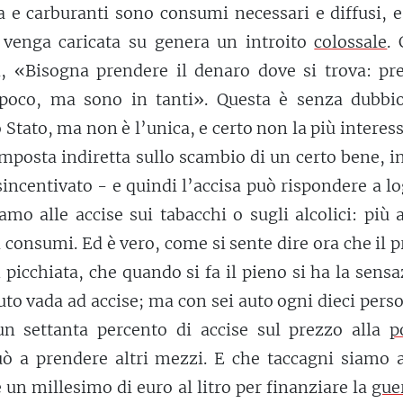
a e carburanti sono consumi necessari e diffusi, 
 venga caricata su genera un introito
colossale
.
i, «Bisogna prendere il denaro dove si trova: pre
poco, ma sono in tanti». Questa è senza dubbi
lo Stato, ma non è l’unica, e certo non la più interes
mposta indiretta sullo scambio di un certo bene, in
sincentivato - e quindi l’accisa può rispondere a l
amo alle accise sui tabacchi o sugli alcolici: più a
 consumi. Ed è vero, come si sente dire ora che il 
n picchiata, che quando si fa il pieno si ha la sens
uto vada ad accise; ma con sei auto ogni dieci pers
n settanta percento di accise sul prezzo alla
p
uò a prendere altri mezzi. E che taccagni siamo 
 un millesimo di euro al litro per finanziare la
gue