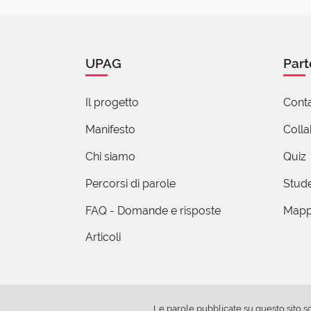
ahahah... 
mi andrò a
vostre inda
UPAG
Part
1 reazi
Il progetto
Conta
Manifesto
Coll
Chi siamo
Quiz
(uten
20 Gen
Percorsi di parole
Stude
Per essere prec
FAQ - Domande e risposte
Mapp
che si applica 
valore. L'IVA in
Articoli
un'imposta "reg
un'eventuale ac
vino di pregio
Le accise sulle 
Le parole pubblicate su questo sito s