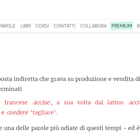
 PAROLE
LIBRI
CORSI
CONTATTI
COLLABORA
PREMIUM
B
osta indiretta che grava su produzione e vendita d
erminati
l francese
accise
, a sua volta dal latino
accī
e
cāedere
‘tagliare’.
 una delle parole più odiate di questi tempi - ed è