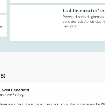
La differenza fra ‘s
Perché si parla di ‘giorna
sono dei fatti storici? Qual 
memoria?
e,
(8)
Cavini Benedetti
naio 2016 08:29
inaria è che sulle accise, che sono imposte, si paga anche l'I