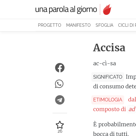
PROGETTO
MANIFESTO
SFOGLIA
CICLI DI
Accisa
ac-cì-sa
Imp
SIGNIFICATO
di consumo det
da
ETIMOLOGIA
composto di
ad
È probabilmente
26
bocca di tutti.