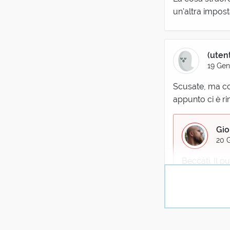
un'altra imposta
(uten
19 Gen
Scusate, ma cos
appunto ci è ri
Gio
20 G
Beccàti. Il 
semantico do
(
2