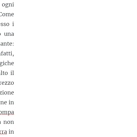
e ogni
 Come
sso i
o una
sante:
fatti,
ogiche
lto il
prezzo
azione
one in
ompa
a non
rra
in