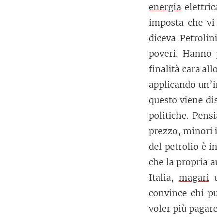
energia
elettric
imposta che vi
diceva Petrolin
poveri. Hanno 
finalità cara al
applicando un’i
questo viene di
politiche. Pensi
prezzo, minori i
del petrolio è i
che la propria a
Italia,
magari
u
convince chi p
voler più pagare