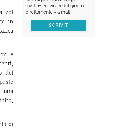
mattina la parola del giorno
a
, col
direttamente via mail
ge in
ISCRIVITI
rafica
non è
enti,
o del
poste
a una
ddito,
lli di