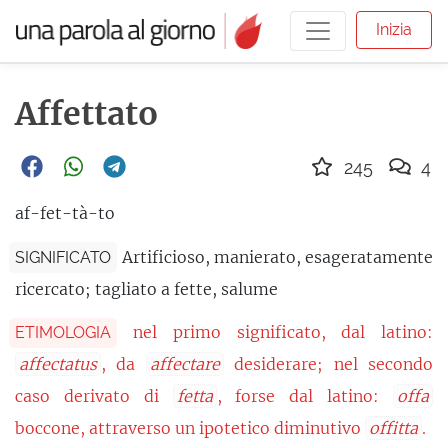
Inizia
Affettato
245
4
af-fet-tà-to
Artificioso, manierato, esageratamente
SIGNIFICATO
ricercato; tagliato a fette, salume
nel primo significato, dal latino:
ETIMOLOGIA
affectatus
, da
affectare
desiderare; nel secondo
caso derivato di
fetta
, forse dal latino:
offa
boccone, attraverso un ipotetico diminutivo
offitta
.