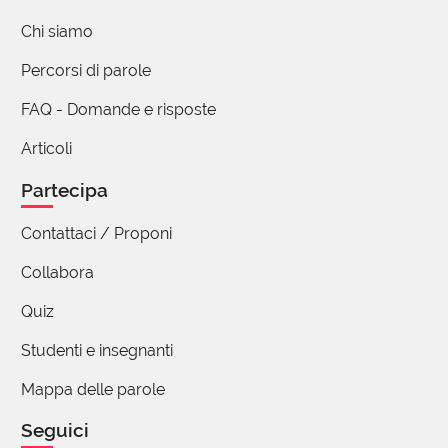
Affettazione è il suo sostantivo. In questo caso non
Chi siamo
è possibile confondersi con salumi e mortadelle.
Percorsi di parole
2 reazioni
FAQ - Domande e risposte
Articoli
Partecipa
Contattaci / Proponi
Collabora
Quiz
Studenti e insegnanti
Mappa delle parole
Seguici