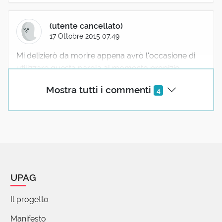
(utente cancellato)
17 Ottobre 2015 07:49
Mi delizierò da morire appena avrò l'occasione di
utilizzare questa parola al momento propizio.
Mostra tutti i commenti
4
Giancarlos Stellini
22 Marzo 2020 15:37
A Roma dicono acchitato" uno che si presenta in
pubblico cercando di essere il più presentabile
possibile. Ha un nesso con l'affettato?
UPAG
Il progetto
Manuela Martinetti
04 Gennaio 2021 19:02
Manifesto