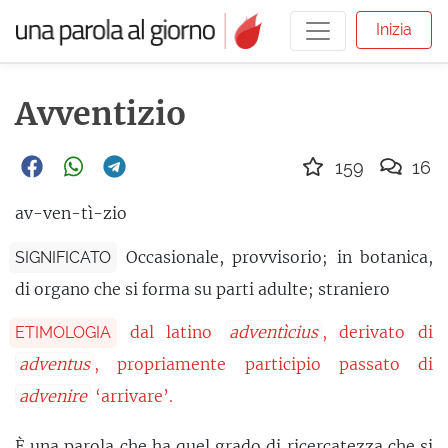
Inizia
Avventizio
159
16
av-ven-tì-zio
Occasionale, provvisorio; in botanica,
SIGNIFICATO
di organo che si forma su parti adulte; straniero
dal latino
adventìcius
, derivato di
ETIMOLOGIA
adventus
, propriamente participio passato di
advenire
‘arrivare’.
È una parola che ha quel grado di ricercatezza che si