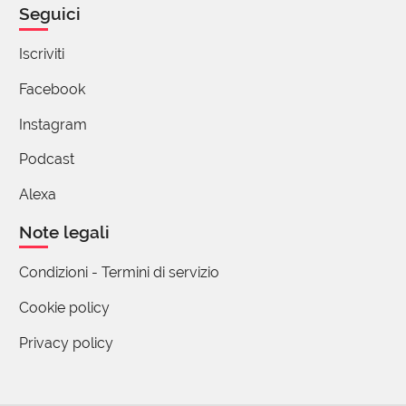
occasionalità e casualità che il tedesco e il
Seguici
greco moderno esprimono il concetto di
'avventizio', con i termini zufällig e τυχαίος:
Iscriviti
casuale, o meglio 'occasionale', a indicare la
Facebook
precarietà di un lavoratore in prova o appena
assunto. Probabilmente queste lingue
Instagram
ricorrono ad altri termini per le accezioni
Podcast
diverse di 'avventizio'.
3 reazioni
Alexa
Note legali
Condizioni - Termini di servizio
Maria Grazia Mosconi
06 Giugno 2020 09:33
Cookie policy
Mi piace molto l'avventizio nell'accezione di ciò che
Privacy policy
irrompe in un flusso regolare di routine...ben venga
l'avventizio anche nella storia globale non solo
familiare e domestica...anche un avventizio