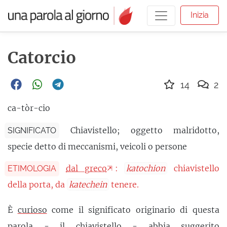
Inizia
Catorcio
14
2
ca-tòr-cio
Chiavistello; oggetto malridotto,
SIGNIFICATO
specie detto di meccanismi, veicoli o persone
dal greco
:
katochion
chiavistello
ETIMOLOGIA
della porta, da
katechein
tenere.
È
curioso
come il significato originario di questa
parola - il chiavistello - abbia suggerito