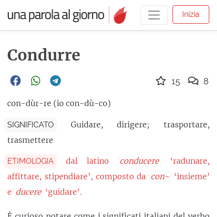
Inizia
Condurre
15
8
con-dùr-re (io con-dù-co)
Guidare, dirigere; trasportare,
SIGNIFICATO
trasmettere
dal latino
conducere
‘radunare,
ETIMOLOGIA
affittare, stipendiare’, composto da
con-
‘insieme’
e
ducere
‘guidare’.
È curioso notare come i significati italiani del verbo