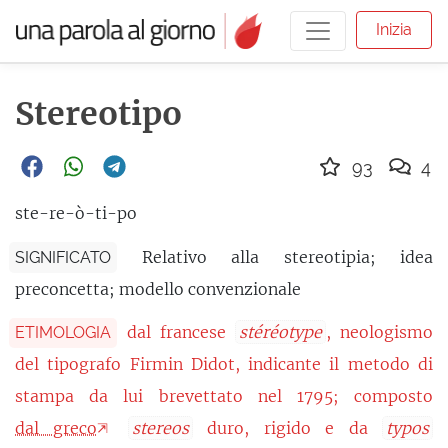
Inizia
Stereotipo
93
4
ste-re-ò-ti-po
Relativo alla stereotipia; idea
SIGNIFICATO
preconcetta; modello convenzionale
dal francese
stéréotype
, neologismo
ETIMOLOGIA
del tipografo Firmin Didot, indicante il metodo di
stampa da lui brevettato nel 1795; composto
dal greco
stereos
duro, rigido e da
typos