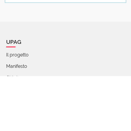
21 Maggio 2020 18:14
Scusate ma non fù Gutemberg nel1455 che inventò
la stampa a caratteri mobili??
o addirittura prima ancora in Asia?
UPAG
Marina Ascheri
28 Marzo 2021 08:05
Il progetto
Si ma qui si è al passo successivo , creare una
Manifesto
lastra fissa da quella mobile per stampare più
velocemente pagine uguali
Chi siamo
Percorsi di parole
FAQ - Domande e risposte
Articoli
Partecipa