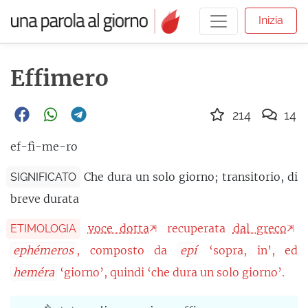
Inizia
Effimero
214
14
ef-fì-me-ro
Che dura un solo giorno; transitorio, di
SIGNIFICATO
breve durata
voce dotta
recuperata
dal greco
ETIMOLOGIA
ephémeros
, composto da
epí
‘sopra, in’, ed
heméra
‘giorno’, quindi ‘che dura un solo giorno’.