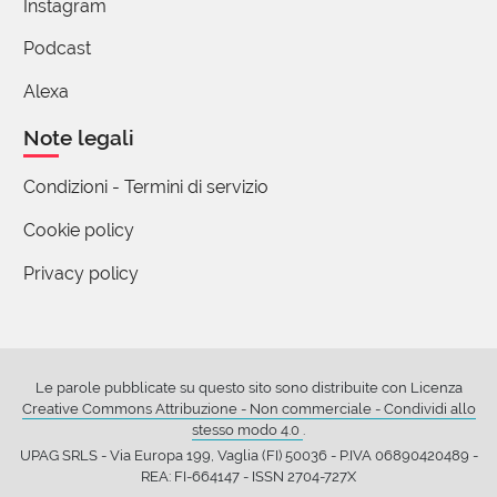
Instagram
suo potere. Tuttavia, anche tra le sue attività, essa si
Podcast
occupa soltanto del presente, perché le sue attività
future e passate, nel momento presente, le sono
Alexa
anch'esse indifferenti.🐒
Note legali
1 reazione
Condizioni - Termini di servizio
Cookie policy
Alfonso Cornia
01 Marzo 2023 07:11
Privacy policy
Due farfalle sono sul tronco di una sequoia
centenaria.
Dice una: 'Secondo te questo albero cambia nel
tempo oppure è e sarà sempre così?"
Le parole pubblicate su questo sito sono distribuite con Licenza
Creative Commons Attribuzione - Non commerciale - Condividi allo
Risponde l'altra: "È eterno, immutabile. Ci ho
stesso modo 4.0
.
passato tutta la vita ed è sempre lo stesso"
UPAG SRLS - Via Europa 199, Vaglia (FI) 50036 - P.IVA 06890420489 -
Sono due farfalle effimere...
REA: FI-664147 - ISSN 2704-727X