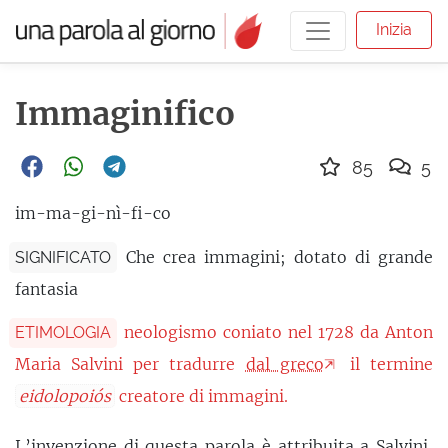
Inizia
Immaginifico
85
5
im-ma-gi-nì-fi-co
Che crea immagini; dotato di grande
SIGNIFICATO
fantasia
neologismo coniato nel 1728 da Anton
ETIMOLOGIA
Maria Salvini per tradurre
dal greco
il termine
eidolopoiós
creatore di immagini.
L’
invenzione
di questa parola è attribuita a Salvini,