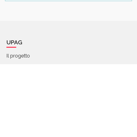
1 reazione
UPAG
Il progetto
Manifesto
Chi siamo
Percorsi di parole
FAQ - Domande e risposte
Articoli
Partecipa