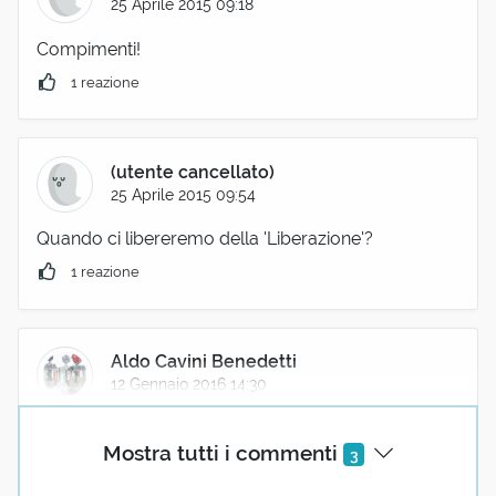
25 Aprile 2015 09:18
Compimenti!
1 reazione
(utente cancellato)
25 Aprile 2015 09:54
Quando ci libereremo della 'Liberazione'?
1 reazione
Aldo Cavini Benedetti
12 Gennaio 2016 14:30
"libertà va cercando, ch'è sì cara,
Mostra tutti i commenti
3
come sa chi per lei vita rifiuta."
Dante, Purgatorio, canto I versi 71-72