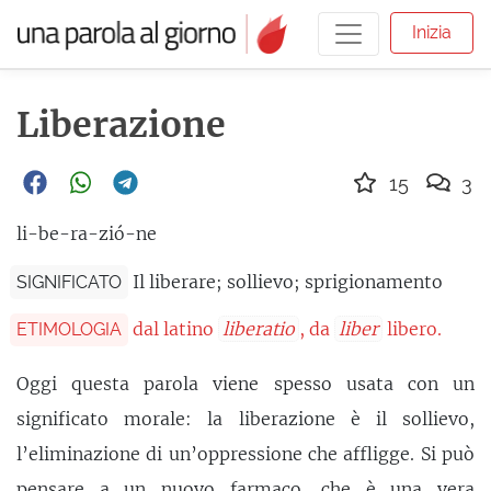
Inizia
Liberazione
15
3
li-be-ra-zió-ne
Il liberare; sollievo; sprigionamento
SIGNIFICATO
dal latino
liberatio
, da
liber
libero.
ETIMOLOGIA
Oggi questa parola viene spesso usata con un
significato morale: la liberazione è il sollievo,
l’eliminazione di un’oppressione che affligge. Si può
pensare a un nuovo farmaco, che è una vera