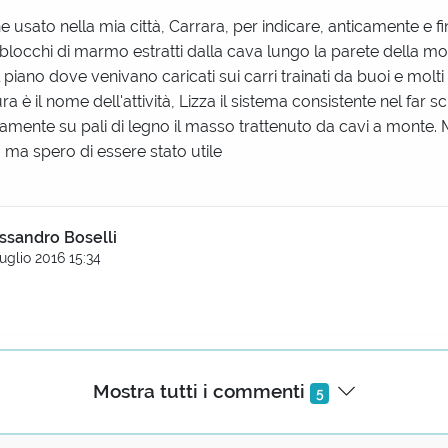
ne usato nella mia città, Carrara, per indicare, anticamente e fi
i blocchi di marmo estratti dalla cava lungo la parete della m
l piano dove venivano caricati sui carri trainati da buoi e molt
a è il nome dell'attività, Lizza il sistema consistente nel far s
amente su pali di legno il masso trattenuto da cavi a monte. 
ma spero di essere stato utile
ssandro Boselli
uglio 2016 15:34
ente cancellato)
Mostra tutti i commenti
5
uglio 2016 15:42
to volevo scrivere! :D