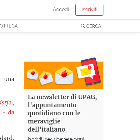
Accedi
Iscriviti
OTTEGA
CERCA
a una
La newsletter di UPAG,
istja
,
l'appuntamento
’ - da
quotidiano con le
meraviglie
dell'italiano
dard,
Iscriviti per ricevere ogni