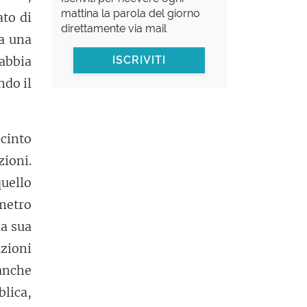
mattina la parola del giorno
ato di
direttamente via mail
a una
 abbia
ISCRIVITI
ndo il
ecinto
zioni.
quello
imetro
la sua
zioni
 anche
blica,