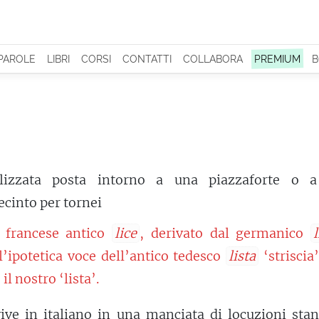
 PAROLE
LIBRI
CORSI
CONTATTI
COLLABORA
PREMIUM
B
lizzata posta intorno a una piazzaforte o 
recinto per tornei
l francese antico
lice
, derivato dal germanico
l
ll’ipotetica voce dell’antico tedesco
lista
‘striscia
il nostro ‘lista’.
ive in italiano in una manciata di locuzioni stan