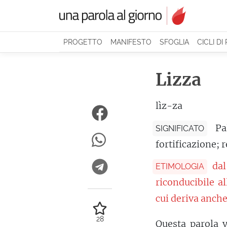
PROGETTO
MANIFESTO
SFOGLIA
CICLI DI
Lizza
lìz-za
Pa
SIGNIFICATO
fortificazione; 
da
ETIMOLOGIA
riconducibile a
cui deriva anche 
28
Questa parola v