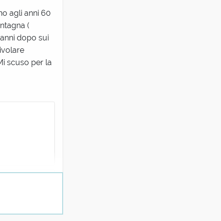
no agli anni 60
ontagna (
i anni dopo sui
civolare
Mi scuso per la