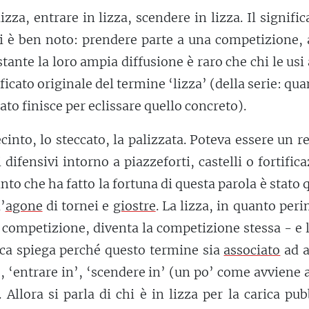
izza, entrare in lizza, scendere in lizza. Il signific
i è ben noto: prendere parte a una competizione, 
tante la loro ampia diffusione è raro che chi le usi
ficato originale del termine ‘lizza’ (della serie: qua
rato finisce per eclissare quello concreto).
recinto, lo steccato, la palizzata. Poteva essere un r
 difensivi intorno a piazzeforti, castelli o fortifica
into che ha fatto la fortuna di questa parola è stato 
’
agone
di tornei e
giostre
. La lizza, in quanto per
 competizione, diventa la competizione stessa - e 
ica spiega perché questo termine sia
associato
ad a
’, ‘entrare in’, ‘scendere in’ (un po’ come avviene
 Allora si parla di chi è in lizza per la carica pub