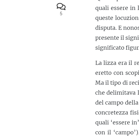
quali essere in l
5
queste locuzion
disputa. E nonos
presente il signi
significato figu
La lizza era il 
eretto con scopi
Ma il tipo di rec
che delimitava l
del campo della
concretezza fis
quali ‘essere in
con il ‘campo’).