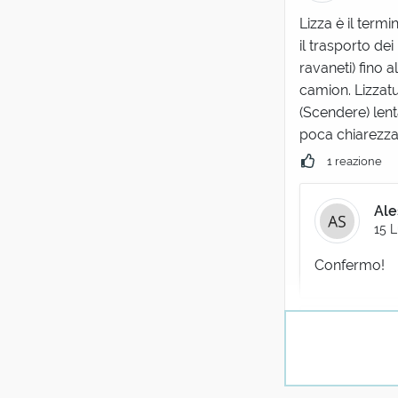
Lizza è il termi
il trasporto de
ravaneti) fino a
camion. Lizzatur
(Scendere) lent
poca chiarezza 
1 reazione
Ale
15 L
Confermo!
(ut
20 L
proprio ques