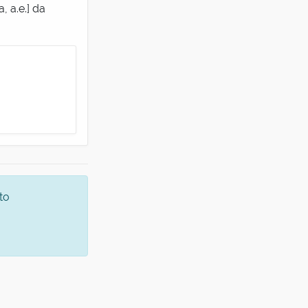
 a.e.] da
to