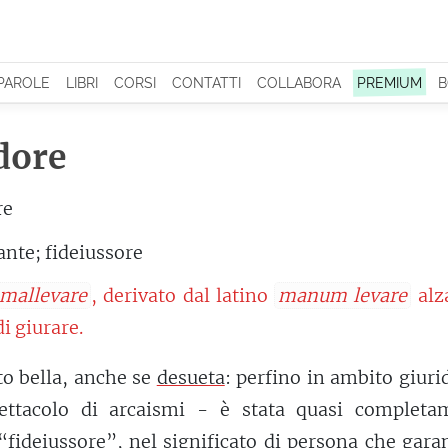
 PAROLE
LIBRI
CORSI
CONTATTI
COLLABORA
PREMIUM
B
dore
re
ante; fideiussore
mallevare
, derivato dal latino
manum levare
alz
i giurare.
o bella, anche se
desueta
: perfino in ambito giuri
ettacolo di arcaismi - è stata quasi completa
“fideiussore”, nel significato di persona che gara