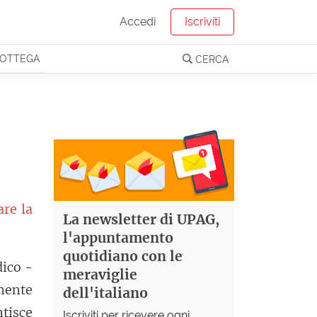
Accedi
Iscriviti
OTTEGA
CERCA
are la
La newsletter di UPAG,
l'appuntamento
quotidiano con le
dico -
meraviglie
mente
dell'italiano
ntisce
Iscriviti per ricevere ogni