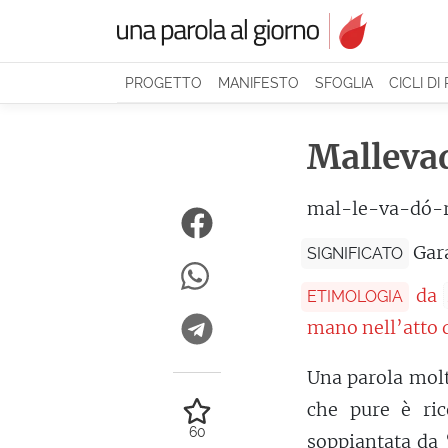
PROGETTO
MANIFESTO
SFOGLIA
CICLI DI
Malleva
mal-le-va-dó-
Gar
SIGNIFICATO
da
ETIMOLOGIA
mano nell’atto d
Una parola molt
che pure è ric
60
soppiantata da 