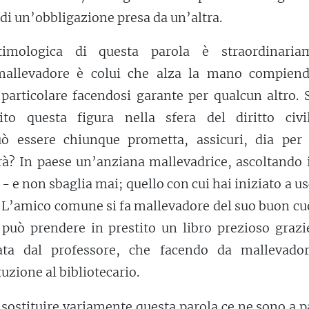
i un’obbligazione presa da un’altra.
imologica di questa parola è straordinaria
 mallevadore è colui che alza la mano compien
particolare facendosi garante per qualcun altro. 
ito questa figura nella sfera del diritto civil
ò essere chiunque prometta, assicuri, dia per 
rà? In paese un’anziana mallevadrice, ascoltando 
 - e non sbaglia mai; quello con cui hai iniziato a us
? L’amico comune si fa mallevadore del suo buon cu
i può prendere in prestito un libro prezioso grazi
tata dal professore, che facendo da mallevado
tuzione al bibliotecario.
 sostituire variamente questa parola ce ne sono a p