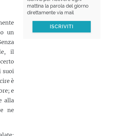
mattina la parola del giorno
direttamente via mail
mente
ISCRIVITI
do un
Senza
e, il
certo
i suoi
cire è
ore; e
e alla
re ne
alate;