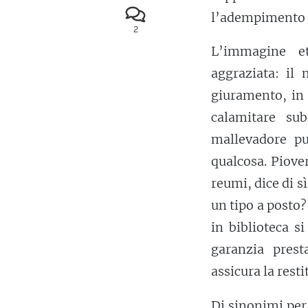
l’adempimento d
2
L’immagine et
aggraziata: il
giuramento, in 
calamitare sub
mallevadore pu
qualcosa. Piove
reumi, dice di sì
un tipo a posto
in biblioteca s
garanzia pres
assicura la resti
Di sinonimi per