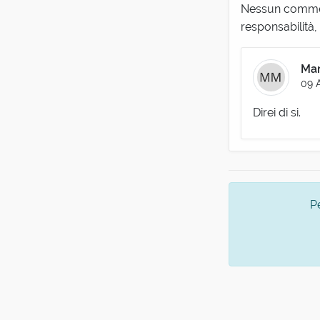
Nessun comment
responsabilità,
Man
09 
Direi di si.
P