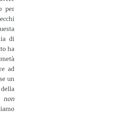
o per
vecchi
questa
ia di
tto ha
a metà
re ad
se un
 della
 non
biamo