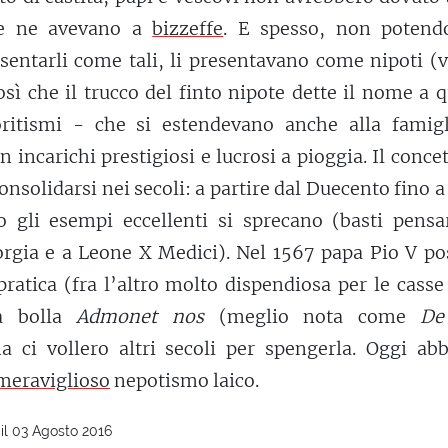
ece ne avevano a
bizzeffe
. E spesso, non potend
sentarli come tali, li presentavano come nipoti (
osì che il trucco del finto nipote dette il nome a 
voritismi - che si estendevano anche alla famigl
 incarichi prestigiosi e lucrosi a pioggia. Il conce
nsolidarsi nei secoli: a partire dal Duecento fino 
o gli esempi eccellenti si sprecano (basti pensa
rgia e a Leone X Medici). Nel 1567 papa Pio V po
pratica (fra l’altro molto dispendiosa per le casse
la bolla
Admonet nos
(meglio nota come
De
a ci vollero altri secoli per spengerla. Oggi ab
meraviglioso
nepotismo laico.
il 03 Agosto 2016