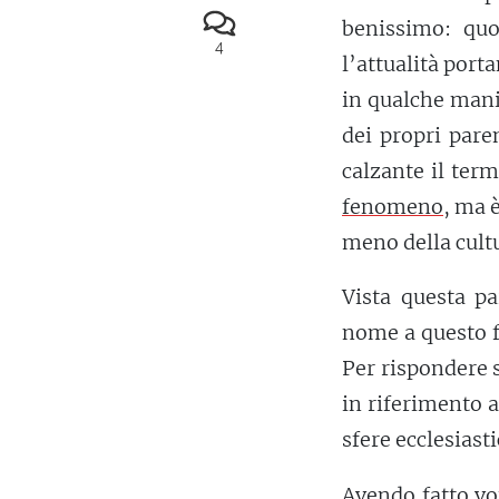
benissimo: quo
4
l’attualità port
in qualche manie
dei propri pare
calzante il term
fenomeno
, ma 
meno della cult
Vista questa p
nome a questo f
Per rispondere 
in riferimento 
sfere ecclesiasti
Avendo fatto vo