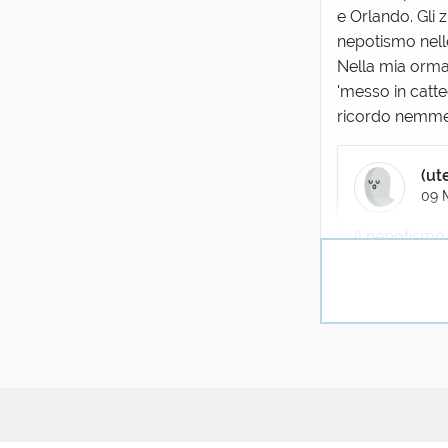
e Orlando. Gli 
nepotismo nell
Nella mia ormai
'messo in catte
ricordo nemmen
(ut
09 
Il nepotismo 
(uten
03 Ago
Pare che Alessan
nome di figli: 