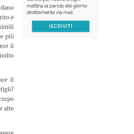
mattina la parola del giorno
rdano
direttamente via mail
rito o
simili
ISCRIVITI
se più
ere il
 molto
are il
figli?
 corpo
e alte
 avere