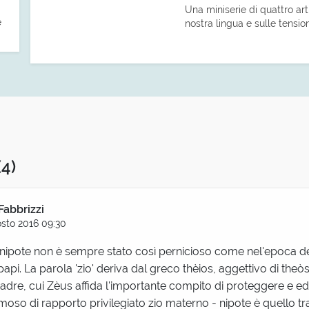
Una miniserie di quattro art
e
nostra lingua e sulle tensio
(4)
Fabbrizzi
sto 2016 09:30
o-nipote non è sempre stato così pernicioso come nel'epoca d
api. La parola 'zio' deriva dal greco thèios, aggettivo di theòs
madre, cui Zèus affida l'importante compito di proteggere e edu
oso di rapporto privilegiato zio materno - nipote è quello t