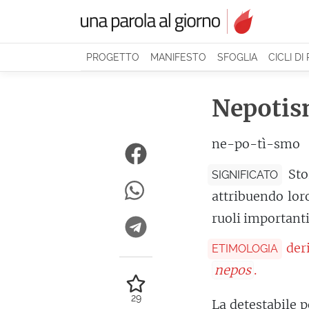
PROGETTO
MANIFESTO
SFOGLIA
CICLI DI
Nepoti
ne-po-tì-smo
Sto
SIGNIFICATO
attribuendo lor
ruoli importanti
der
ETIMOLOGIA
nepos
.
29
La detestabile 