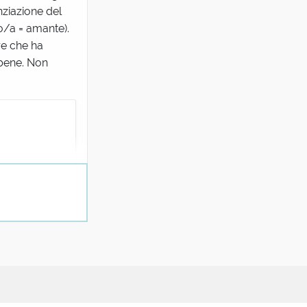
nziazione del
o/a = amante).
re che ha
 bene. Non
 figli col
inale.