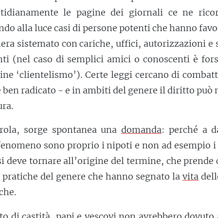
tidianamente le pagine dei giornali ce ne rico
ando alla luce casi di persone potenti che hanno favo
ra sistemato con cariche, uffici, autorizzazioni e 
nti (nel caso di semplici amici o conoscenti è for
ine ‘clientelismo’). Certe leggi cercano di combatt
è ben radicato - e in ambiti del genere il diritto può
ura.
arola, sorge spontanea una
domanda
: perché a d
enomeno sono proprio i nipoti e non ad esempio i 
si deve tornare all’origine del termine, che prende
a pratiche del genere che hanno segnato la
vita
dell
che.
to di castità, papi e vescovi non avrebbero dovuto