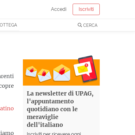
Accedi
Iscriviti
OTTEGA
CERCA
arenti
icopre
La newsletter di UPAG,
l'appuntamento
latino
quotidiano con le
meraviglie
dell'italiano
ciamo
Iscriviti per ricevere ogni