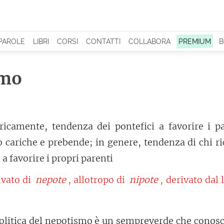
 PAROLE
LIBRI
CORSI
CONTATTI
COLLABORA
PREMIUM
B
smo
ricamente, tendenza dei pontefici a favorire i p
o cariche e prebende; in genere, tendenza di chi r
 a favorire i propri parenti
ivato di
nepote
, allotropo di
nipote
, derivato dal 
politica del nepotismo è un sempreverde che conos