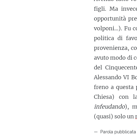
figli. Ma inv
opportunità pre
volponi…). Fu c
politica di fa
provenienza, con
avuto modo di co
del Cinquecent
Alessando VI Bo
freno a questa 
Chiesa) con 
infeudando
), m
(quasi) solo un
Parola pubblicata 