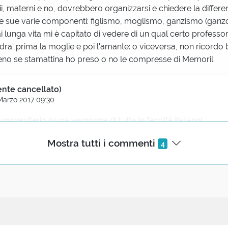
zii, materni e no, dovrebbero organizzarsi e chiedere la differe
e sue varie componenti: figlismo, moglismo, ganzismo (ganz
 lunga vita mi è capitato di vedere di un qual certo professo
dra' prima la moglie e poi l'amante: o viceversa, non ricordo
o se stamattina ho preso o no le compresse di Memoril.
ente cancellato)
Marzo 2017 09:30
universitario è una vergogna di tutte le facoltà italiane!
Mostra tutti i commenti
4
te cancellato)
sto 2016 10:28
dro VI sia stato l'unico papa della storia a presentare i propri
Le presento mio figlio Cesare... almeno da papa, non so da card