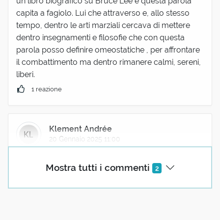
un libro biografico su Bruce Lee e questa parola
capita a fagiolo. Lui che attraverso e, allo stesso
tempo, dentro le arti marziali cercava di mettere
dentro insegnamenti e filosofie che con questa
parola posso definire omeostatiche , per affrontare
il combattimento ma dentro rimanere calmi, sereni,
liberi.
1 reazione
Klement Andrée
20 Gennaio 2025 11:00
Tonnicchi Claudio 16 Gennaio 2025 08:32
Mostra tutti i commenti
2
https://unaparolaalgiorno.it/significato/ricolmo?
commenti=
_
"Omeostasi e regolazione della vita sono in genere
considerati sinonimi. Questo è in linea con l' idea