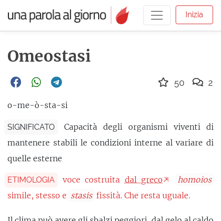
Inizia
Omeostasi
50
2
o-me-ò-sta-si
Capacità degli organismi viventi di
SIGNIFICATO
mantenere stabili le condizioni interne al variare di
quelle esterne
voce costruita
dal greco
homoios
ETIMOLOGIA
simile, stesso e
stasis
fissità. Che resta uguale.
Il clima può avere gli sbalzi peggiori, dal gelo al caldo