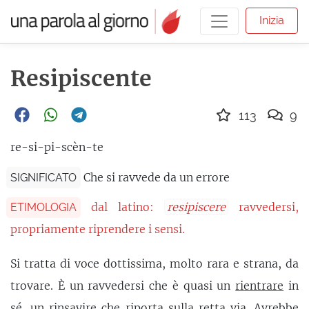
Inizia
Resipiscente
113
9
re-si-pi-scèn-te
Che si ravvede da un errore
SIGNIFICATO
dal latino:
resipiscere
ravvedersi,
ETIMOLOGIA
propriamente riprendere i sensi.
Si tratta di voce dottissima, molto rara e strana, da
trovare. È un ravvedersi che è quasi un
rientrare
in
sé, un rinsavire che riporta sulla retta via. Avrebbe