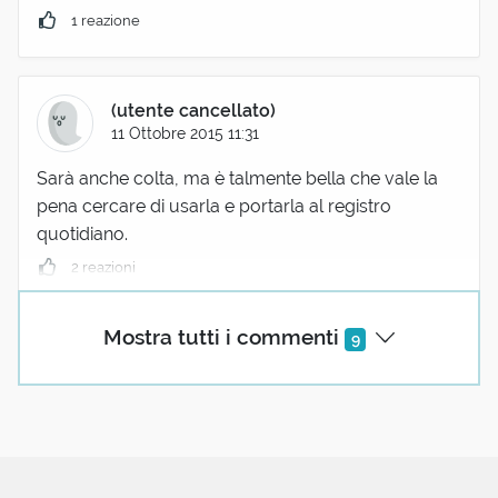
1 reazione
(utente cancellato)
11 Ottobre 2015 11:31
Sarà anche colta, ma è talmente bella che vale la
pena cercare di usarla e portarla al registro
quotidiano.
2 reazioni
Mostra tutti i commenti
9
Riccardo Lantone
26 Luglio 2019 09:42
Condivido il pensiero di tutti gli amanti del bel
pensare e scrivere.Si impara tutta la vita
2 reazioni