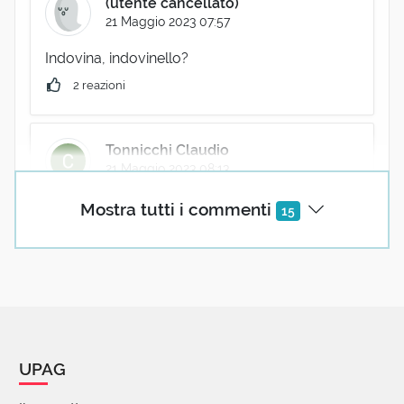
(utente cancellato)
21 Maggio 2023 07:57
Indovina, indovinello?
2 reazioni
Tonnicchi Claudio
21 Maggio 2023 08:13
Nostos Algia?
Mostra tutti i commenti
15
2 reazioni
michel bricaire
21 Maggio 2023 08:16
UPAG
" La bouilloire fredonnait son refrain régulier "
Gautier.