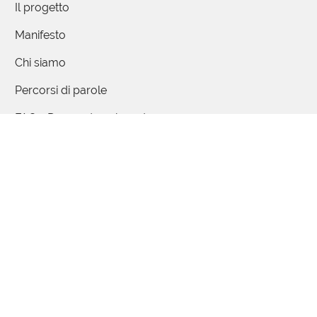
Il progetto
Manifesto
Chi siamo
Percorsi di parole
FAQ - Domande e risposte
Articoli
Partecipa
Contattaci / Proponi
Collabora
Quiz
Studenti e insegnanti
Mappa delle parole