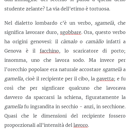
studente zelante? La via dell’etimo è tortuosa.
Nel dialetto lombardo c’è un verbo,
sgamelà
, che
significa lavorare duro,
sgobbare
. Ora, questo verbo
ha origini genovesi: il
càmalo
o
camàllo
infatti a
Genova è il
facchino
, lo scaricatore di porto;
insomma, uno che lavora sodo. Ma invece per
l’orecchio popolare era naturale accostare
sgamelà
a
gamella
, cioè il recipiente per il cibo, la
gavetta
; e fu
così che per signficare qualcuno che lavorava
davvero da spaccarsi la schiena, figuratamente la
gamella
fu ingrandita in secchio - anzi, in secchione.
Quasi che le dimensioni del recipiente fossero
proporzionali all’intensità del
lavoro
.