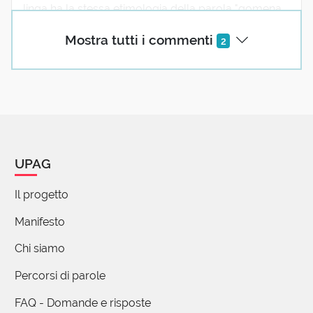
linga ha la stessa etimologia della parola "gomena,
fune", anche quello termine marinaro.
Mostra tutti i commenti
2
Nella traduzione dei vangeli, la frase "è più facile
che un cammello passi per la cruna di un ago" (che
detta così non ha molto senso) in realtà intendeva
dire che "e più facile che una fune, una gomena,
passi per la cruna di un ago". Il termine originale
hamal, gamal o quello che è, è stato confuso con la
UPAG
parola per cammello!
Il progetto
Manifesto
Chi siamo
Percorsi di parole
FAQ - Domande e risposte