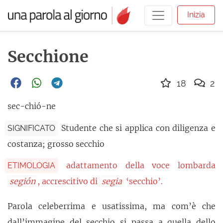
Inizia
Secchione
18
2
sec-chió-ne
Studente che si applica con diligenza e
SIGNIFICATO
costanza; grosso secchio
adattamento della voce lombarda
ETIMOLOGIA
segión
, accrescitivo di
segia
‘secchio’.
Parola celeberrima e usatissima, ma com’è che
dall’immagine del secchio si passa a quella dello