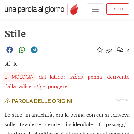
Inizia
Stile
52
2
stì-le
dal latino:
stìlus
penna, derivante
ETIMOLOGIA
dalla radice
stig-
pungere.
PAROLA DELLE ORIGINI
mostra
Lo stile, in antichità, era la penna con cui si scriveva
sulle tavolette cerate, incidendole. Il passaggio