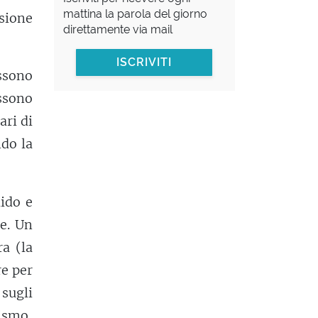
mattina la parola del giorno
sione
direttamente via mail
ISCRIVITI
ossono
ossono
ari di
do la
ido e
e. Un
ra (la
re per
sugli
ismo,