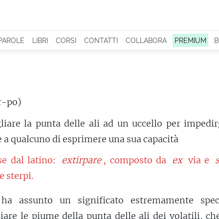
 PAROLE
LIBRI
CORSI
CONTATTI
COLLABORA
PREMIUM
B
r-po)
liare la punta delle ali ad un uccello per impedir
e a qualcuno di esprimere una sua capacità
se dal latino:
extirpare
, composto da
ex
via e
e sterpi.
 ha assunto un significato estremamente speci
iare le piume della punta delle ali dei volatili, ch