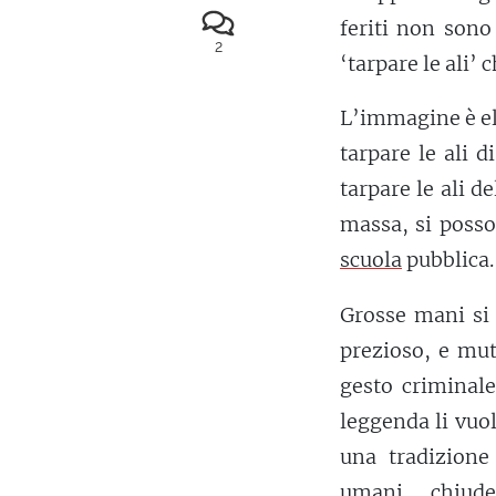
feriti non sono
2
‘tarpare le ali’ 
L’immagine è elo
tarpare le ali 
tarpare le ali 
massa, si posso
scuola
pubblica.
Grosse mani si 
prezioso, e mut
gesto criminale
leggenda li vuo
una tradizion
umani, chiude