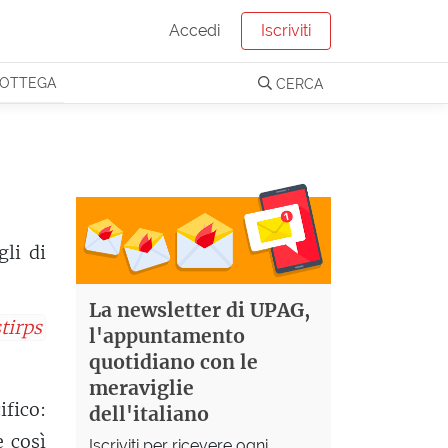
Accedi
Iscriviti
OTTEGA
CERCA
gli di
La newsletter di UPAG,
stirps
l'appuntamento
quotidiano con le
meraviglie
fico:
dell'italiano
e così
Iscriviti per ricevere ogni