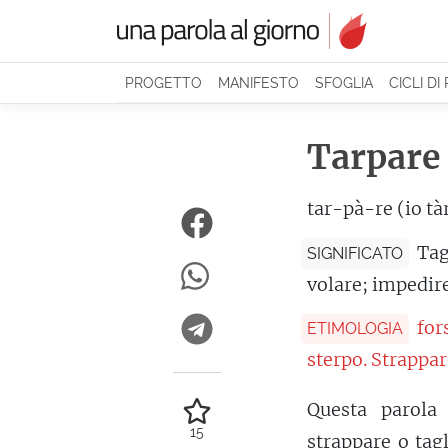
PROGETTO
MANIFESTO
SFOGLIA
CICLI DI
Tarpare
tar-pà-re (io tà
Tag
SIGNIFICATO
volare; impedir
for
ETIMOLOGIA
sterpo. Strappar
Questa parola
15
strappare o tagl