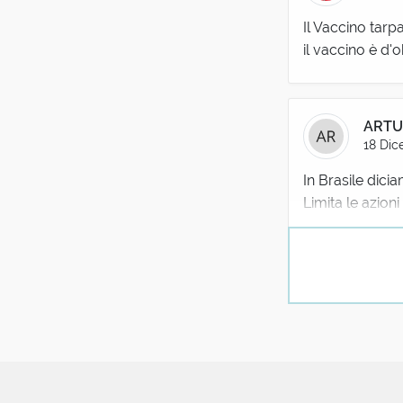
Il Vaccino tarpa
il vaccino è d'
ARTU
18 Dic
In Brasile dicia
Limita le azio