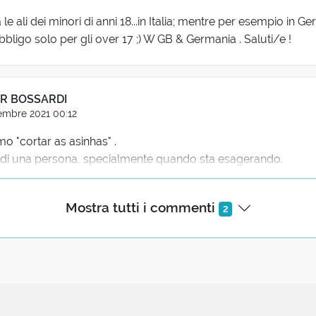
 le ali dei minori di anni 18...in Italia; mentre per esempio in G
obbligo solo per gli over 17 ;) W GB & Germania . Saluti/e !
R BOSSARDI
embre 2021 00:12
mo "cortar as asinhas" .
ni di una persona, specialmente quando sta esagerando.
Mostra tutti i commenti
2