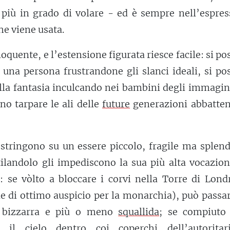
 più in grado di volare - ed è sempre nell’espres
che viene usata.
quente, e l’estensione figurata riesce facile: si p
di una persona frustrandone gli slanci ideali, si p
della fantasia inculcando nei bambini degli immagin
no tarpare le ali delle
future
generazioni abbatten
stringono su un essere piccolo, fragile ma splend
ilandolo gli impediscono la sua più alta vocazion
: se vòlto a bloccare i corvi nella Torre di Lond
le di ottimo auspicio per la monarchia), può passa
e bizzarra e più o meno
squallida
; se compiuto 
 il cielo dentro coi coperchi dell’autoritar