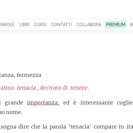
 PAROLE
LIBRI
CORSI
CONTATTI
COLLABORA
PREMIUM
B
tanza, fermezza
 latino
tenacia
, derivato di
tenere
.
di grande
importanza
, ed è interessante coglie
uo nome.
isogna dire che la parola ‘tenacia’ compare in it