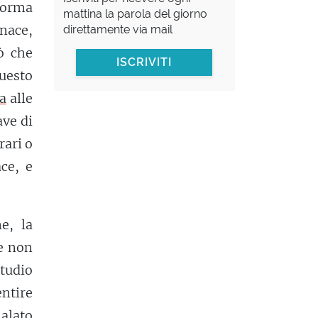
forma
mattina la parola del giorno
enace,
direttamente via mail
ò che
ISCRIVITI
uesto
a
alle
ave di
rari o
ace, e
e, la
e non
studio
ntire
alato