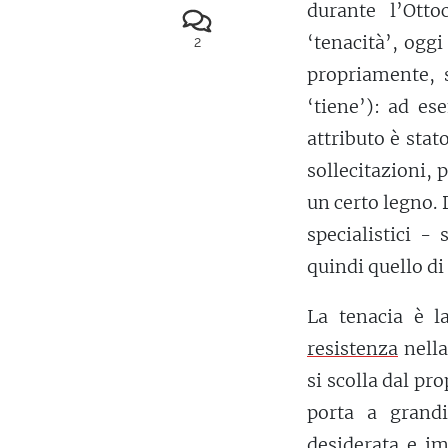
durante l’Ott
‘tenacità’, ogg
2
propriamente, 
‘tiene’): ad es
attributo è sta
sollecitazioni,
un certo legno. D
specialistici -
quindi quello di 
La tenacia è l
resistenza
nella
si scolla dal pr
porta a grandi
desiderata
e imp