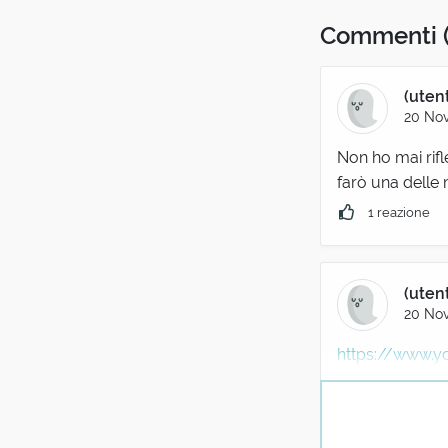
Commenti
(uten
20 No
Non ho mai rifl
farò una delle 
1 reazione
(uten
20 No
https://www.