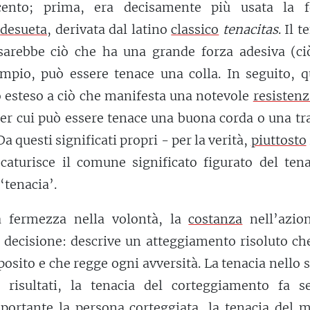
ocento; prima, era decisamente più usata la 
i
desueta
, derivata dal latino
classico
tenacitas
. Il t
sarebbe ciò che ha una grande forza adesiva (ci
empio, può essere tenace una colla. In seguito, q
to esteso a ciò che manifesta una notevole
resistenz
 per cui può essere tenace una buona corda o una tr
a questi significati propri - per la verità,
piuttosto
 scaturisce il comune significato figurato del ten
‘tenacia’.
a fermezza nella volontà, la
costanza
nell’azion
 decisione: descrive un atteggiamento risoluto ch
oposito e che regge ogni avversità. La tenacia nello 
 risultati, la tenacia del corteggiamento fa se
ortante la persona corteggiata, la tenacia del m