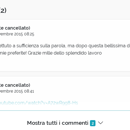
(2)
te cancellato)
vembre 2015 08:25
ettuto a sufficienza sulla parola, ma dopo questa bellissima d
mie preferite! Grazie mille dello splendido lavoro
te cancellato)
vembre 2015 08:41
youtube.com/watch?v=A72wR9g8-Hs
Mostra tutti i commenti
2