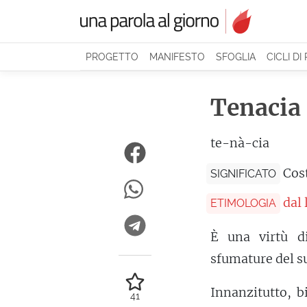
PROGETTO
MANIFESTO
SFOGLIA
CICLI DI
Tenacia
te-nà-cia
Cos
SIGNIFICATO
dal
ETIMOLOGIA
È una virtù 
sfumature del s
Innanzitutto, b
41