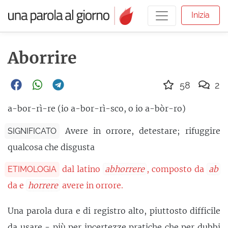
Inizia
Aborrire
58
2
a-bor-rì-re (io a-bor-rì-sco, o io a-bòr-ro)
Avere in orrore, detestare; rifuggire
SIGNIFICATO
qualcosa che disgusta
dal latino
abhorrere
, composto da
ab
ETIMOLOGIA
da e
horrere
avere in orrore.
Una parola dura e di registro alto, piuttosto difficile
da usare - più per incertezze pratiche che per dubbi