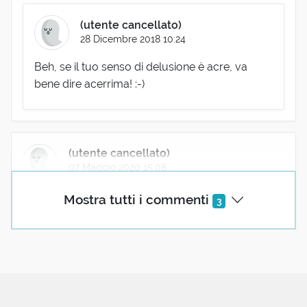
(utente cancellato)
28 Dicembre 2018 10:24
Beh, se il tuo senso di delusione è acre, va
bene dire acerrima! :-)
(utente cancellato)
07 Maggio 2020 15:08
Mi piace l’uso del superlativo alla latina col
Mostra tutti i commenti
3
rafforzamento consonantico che ... intensifica il
senso e il sentimento!
1 reazione