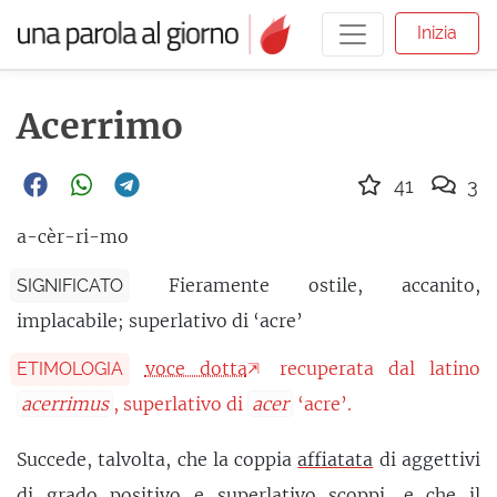
Inizia
Acerrimo
41
3
a-cèr-ri-mo
Fieramente ostile, accanito,
SIGNIFICATO
implacabile; superlativo di ‘acre’
voce dotta
recuperata dal latino
ETIMOLOGIA
acerrimus
, superlativo di
acer
‘acre’.
Succede, talvolta, che la coppia
affiatata
di aggettivi
di grado positivo e superlativo
scoppi
, e che il