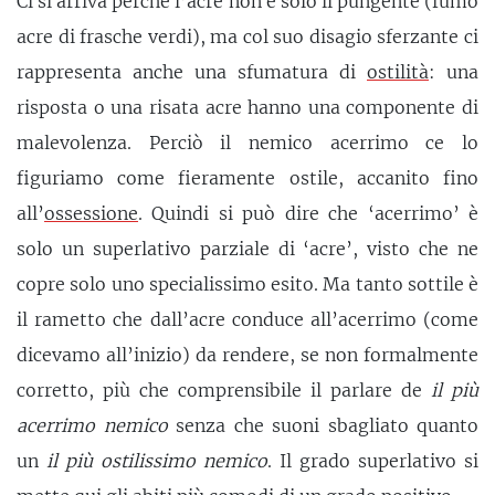
Ci si arriva perché l’acre non è solo il pungente (fumo
acre di frasche verdi), ma col suo disagio sferzante ci
rappresenta anche una sfumatura di
ostilità
: una
risposta o una risata acre hanno una componente di
malevolenza. Perciò il nemico acerrimo ce lo
figuriamo come fieramente ostile, accanito fino
all’
ossessione
. Quindi si può dire che ‘acerrimo’ è
solo un superlativo parziale di ‘acre’, visto che ne
copre solo uno specialissimo esito. Ma tanto sottile è
il rametto che dall’acre conduce all’acerrimo (come
dicevamo all’inizio) da rendere, se non formalmente
corretto, più che comprensibile il parlare de
il più
acerrimo nemico
senza che suoni sbagliato quanto
un
il più ostilissimo nemico
. Il grado superlativo si