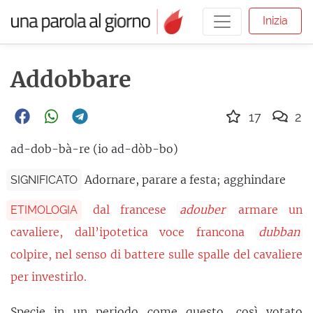
Inizia
Addobbare
17
2
ad-dob-bà-re (io ad-dòb-bo)
Adornare, parare a festa; agghindare
SIGNIFICATO
dal francese
adouber
armare un
ETIMOLOGIA
cavaliere, dall’ipotetica voce francona
dubban
colpire, nel senso di battere sulle spalle del cavaliere
per investirlo.
Specie in un periodo come questo, così votato