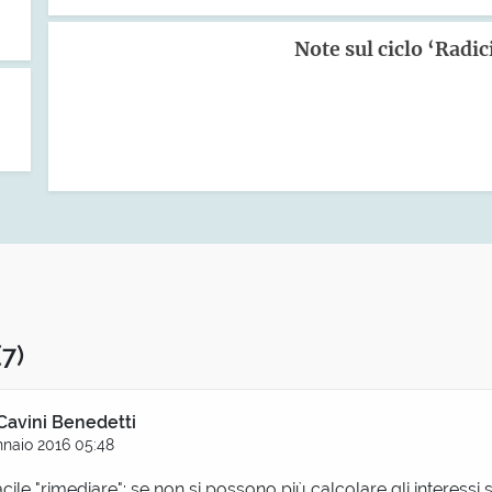
Note sul ciclo ‘Radi
(7)
Cavini Benedetti
naio 2016 05:48
cile "rimediare": se non si possono più calcolare gli interessi s