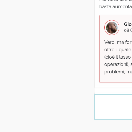
basta aumentare
Gio
08 
Vero, ma for
oltre il qual
(cioè il tass
operazioni), 
problemi, ma
(uten
08 Gen
La norma sull'a
tout-court appl