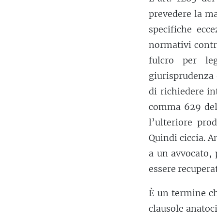
prevedere la mat
specifiche ecce
normativi contr
fulcro per le
giurisprudenza 
di richiedere i
comma 629 della
l’ulteriore pro
Quindi ciccia. A
a un avvocato, 
essere recupera
È un termine ch
clausole anatoc