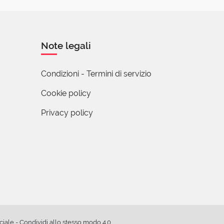
una precisa
eresse. Se mi
 fatto che io non
Note legali
uei soldi
p...
(mostra
Condizioni - Termini di servizio
Cookie policy
autore
Privacy policy
natocismo,
che vanno
ne.
 posto proprio
e un fenomeno
i riguardo
evenirli.
ale - Condividi allo stesso modo 4.0
.