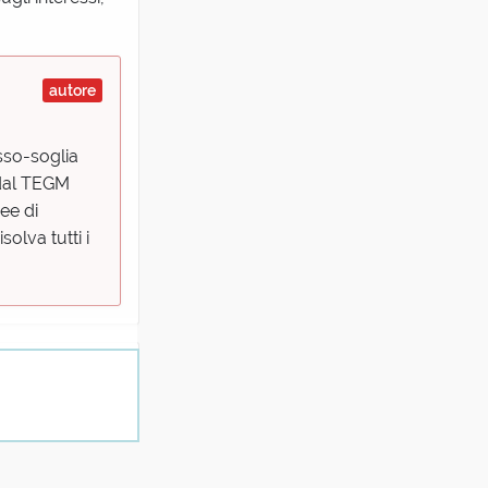
autore
sso-soglia
e dal TEGM
ee di
olva tutti i
ito "ad usura"
ma di