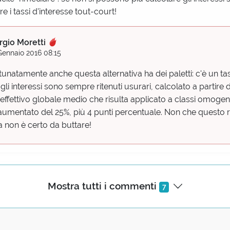
 i tassi d'interesse tout-court!
rgio Moretti
Gennaio 2016 08:15
tunatamente anche questa alternativa ha dei paletti: c'è un ta
e gli interessi sono sempre ritenuti usurari, calcolato a partir
o effettivo globale medio che risulta applicato a classi omogen
aumentato del 25%, più 4 punti percentuale. Non che questo ris
 non è certo da buttare!
te cancellato)
Mostra tutti i commenti
7
naio 2016 10:43
natocismo è assurda e medievale, e ricorda il divieto di prest
icato formalmente per secoli in Europa (e aggirato sotto for