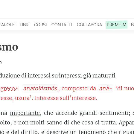
 PAROLE
LIBRI
CORSI
CONTATTI
COLLABORA
PREMIUM
B
ismo
o
uzione di interessi su interessi già maturati
 greco
anatokismós
, composto da
anà-
‘di nuo
esse, usura’. Interesse sull’interesse.
 ma
importante
, che accende grandi sentimenti; 
olto, e non molti sanno di che cosa si tratta. Appa
o e del diritto, e descrive un
fenomeno
che riguar