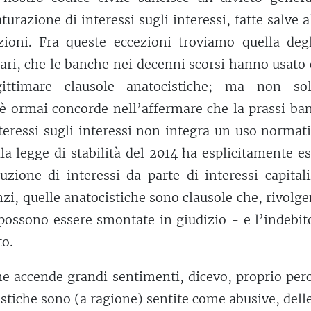
urazione di interessi sugli interessi, fatte salve 
zioni. Fra queste eccezioni troviamo quella degl
ari, che le banche nei decenni scorsi hanno usato
gittimare clausole anatocistiche; ma non so
è ormai concorde nell’affermare che la prassi ban
nteressi sugli interessi non integra un uso normati
 legge di stabilità del 2014 ha esplicitamente es
duzione di interessi da parte di interessi capitali
nzi, quelle anatocistiche sono clausole che, rivolg
possono essere smontate in giudizio - e l’indebit
to.
e accende grandi sentimenti, dicevo, proprio perc
istiche sono (a ragione) sentite come abusive, dell