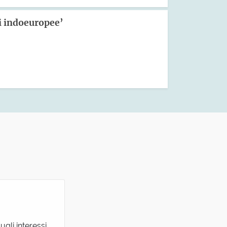
ci indoeuropee’
ugli interessi,