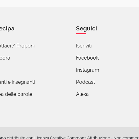
cambi di valuta).
 studiato un minimo di matematica finanziaria sa che esiste 
ria nell'interesse composto, la stessa logica che esiste nell'int
e io te li presto, te li presto a interesse. L'interesse remunera il
ecipa
Seguici
di (godimento differito) e il mio rischio di perdita (perché se q
metto io creditore). Che questi soldi che io ti presto te li abbia 
ttaci / Proponi
Iscriviti
abora
Facebook
rgio Moretti
Instagram
Gennaio 2016 17:22
nti e insegnanti
Podcast
una posizione molto forte. Ma le limitazioni - non totali - all'a
iano da te valutate medievali, rispondono a logiche precise 
a delle parole
Alexa
he, eventualmente, devono essere l'oggetto della discussio
a studiato un minimo di diritto sa che l'art. 1283 c.c. è stato
à fra il fenomeno anatocistico e quello usurario: vuole limitar
uantità rilevante di casi, porta all'usura. E dato che i problem
pravvenuta sono molti, è apprezzabile una norma che aiuti a pr
ono distribuite con Licenza
Creative Commons Attribuzione - Non commerci