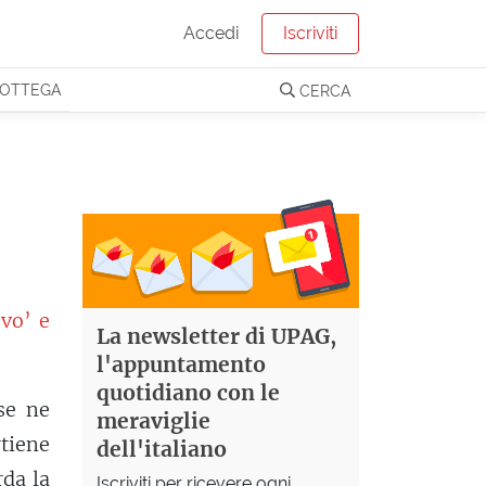
Accedi
Iscriviti
OTTEGA
CERCA
vo’ e
La newsletter di UPAG,
l'appuntamento
quotidiano con le
se ne
meraviglie
rtiene
dell'italiano
da la
Iscriviti per ricevere ogni