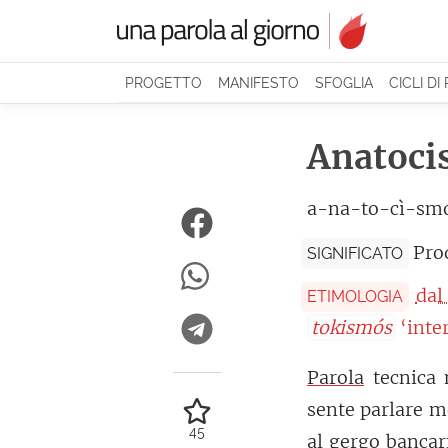
PROGETTO
MANIFESTO
SFOGLIA
CICLI DI
Anatoc
a-na-to-cì-sm
Prod
SIGNIFICATO
dal
ETIMOLOGIA
tokismós
‘inter
Parola
tecnica
sente parlare m
45
al gergo bancari