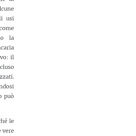
alcune
i usi
 come
lo la
caria
vo: il
cluso
zzati.
endosi
o può
hé le
e vere