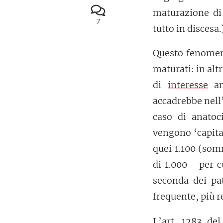
maturazione di
7
tutto in discesa.
Questo fenomeno
maturati: in alt
di
interesse
an
accadrebbe nell’
caso di anatoc
vengono ‘capita
quei 1.100 (somm
di 1.000 - per c
seconda dei pat
frequente, più r
L’art. 1283 del