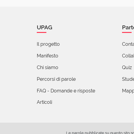
operazioni sui 
Chiunque abbia
logica finanzia
devi dei soldi, 
UPAG
Part
godo di quei sol
spariscono ci ri
Il progetto
Conta
tutto)
Manifesto
Coll
Gio
Chi siamo
Quiz
08 
Percorsi di parole
Stude
Be', esprimi 
per quanto s
FAQ - Domande e risposte
Mapp
comprese e c
Articoli
Chiunque abbi
per l'affinit
che, in una q
all'usura so
Le parole pubblicate su questo sito s