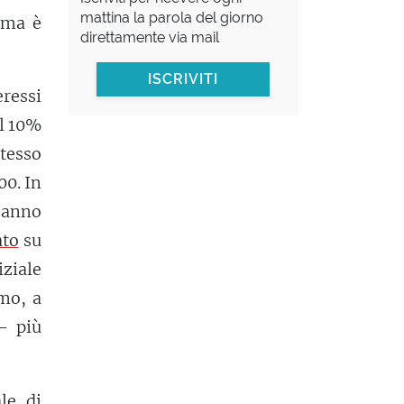
mattina la parola del giorno
 ma è
direttamente via mail
ISCRIVITI
eressi
il 10%
tesso
00. In
 anno
ato
su
iziale
smo, a
- più
le di