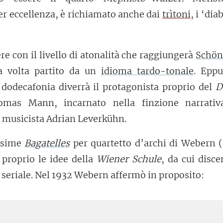
er eccellenza, è richiamato anche dai
trìtoni
, i ‘dia
re con il livello di atonalità che raggiungerà
Schön
a volta partito da un
idioma tardo-tonale
. Eppu
 dodecafonia diverrà il protagonista proprio del
D
mas Mann, incarnato nella finzione narrativ
 musicista Adrian Leverkühn.
issime
Bagatelles
per quartetto d’archi di Webern (
o proprio le idee della
Wiener Schule
, da cui disc
 seriale. Nel 1932 Webern affermò in proposito: