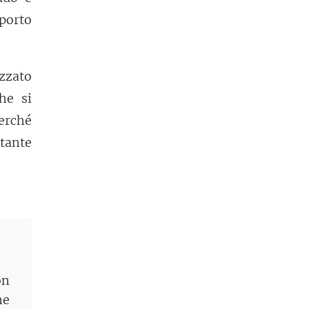
pporto
zzato
he si
erché
stante
on
he