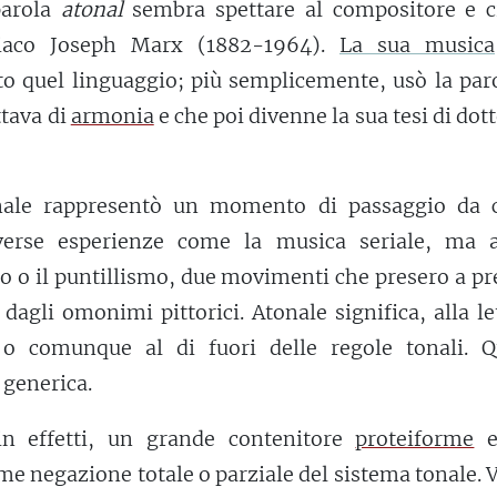
parola
atonal
sembra spettare al compositore e cr
riaco Joseph Marx (1882-1964).
La sua musica
tto quel linguaggio; più semplicemente, usò la par
ttava di
armonia
e che poi divenne la sua tesi di dot
nale rappresentò un momento di passaggio da c
verse esperienze come la musica seriale, ma 
o o il puntillismo, due movimenti che presero a pr
dagli omonimi pittorici. Atonale significa, alla le
o comunque al di fuori delle regole tonali. Q
 generica.
 in effetti, un grande contenitore
proteiforme
e
me negazione totale o parziale del sistema tonale. 