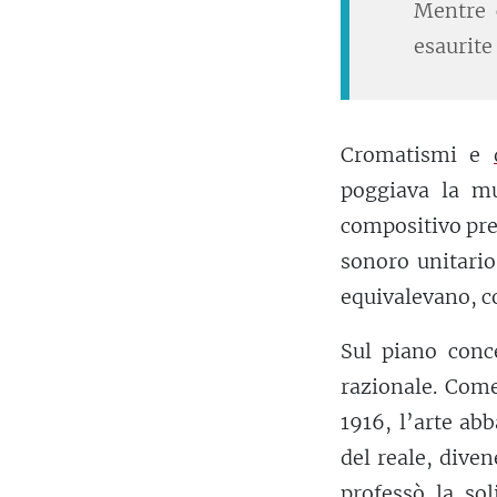
Mentre 
esaurite 
Cromatismi e
poggiava la mu
compositivo pre
sonoro unitari
equivalevano, c
Sul piano conc
razionale. Com
1916, l’arte ab
del reale, dive
professò la sol