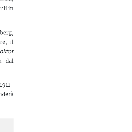
buli in
berg
,
re, il
oktor
a dal
1911-
enderà