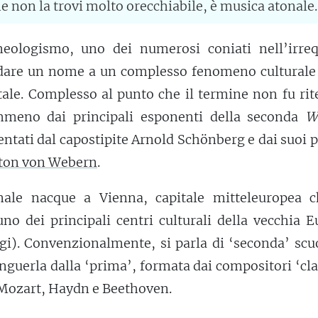
e non la trovi molto orecchiabile, è musica atonale
eologismo, uno dei numerosi coniati nell’irreq
dare un nome a un complesso fenomeno culturale 
ale. Complesso al punto che il termine non fu rit
meno dai principali esponenti della seconda
W
entati dal capostipite Arnold Schönberg e dai suoi p
ton von Webern
.
ale nacque a Vienna, capitale mitteleuropea c
o dei principali centri culturali della vecchia E
rigi). Convenzionalmente, si parla di ‘seconda’ scu
nguerla dalla ‘prima’, formata dai compositori ‘cla
 Mozart, Haydn e Beethoven.