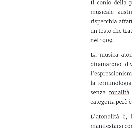
Il conio della 
musicale aust
rispecchia affa
un testo che tra
nel 1909.
La musica ato
diramarono di
l’espressionism
la terminologia 
senza
tonalità
categoria però è
L’atonalità è,
manifestarsi co