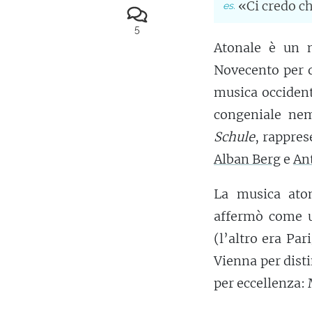
«Ci credo ch
5
Atonale è un n
Novecento per 
musica occident
congeniale nem
Schule
, rappres
Alban Berg
e
An
La musica aton
affermò come un
(l’altro era Pa
Vienna per disti
per eccellenza: