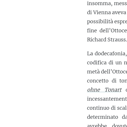
insomma, messo 
di Vienna aveva 
possibilità espre
fine dell’Ottoc
Richard Strauss.
La dodecafonia, 
codifica di un 
metà dell’Ottoc
concetto di to
ohne Tonart
d
incessantement
continuo di sca
determinato da
avrebbe dovu