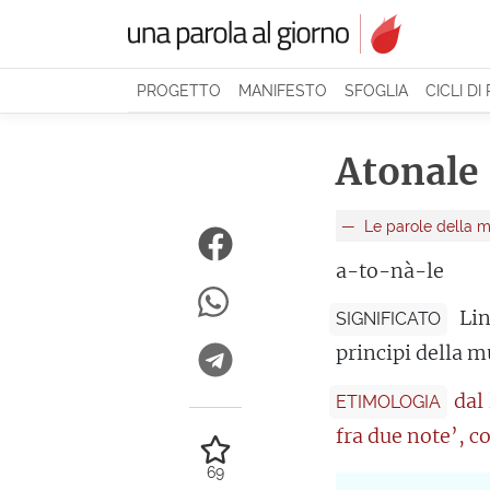
PROGETTO
MANIFESTO
SFOGLIA
CICLI DI
Atonale
Le parole della m
a-to-nà-le
Li
SIGNIFICATO
principi della m
dal
ETIMOLOGIA
fra due note’, c
69