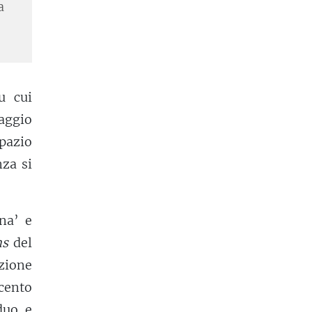
a
u cui
aggio
spazio
za si
na’ e
ns
del
azione
ecento
duo e