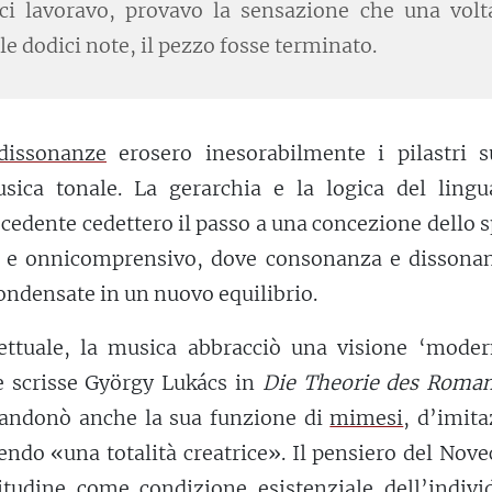
ci lavoravo, provavo la sensazione che una volt
le dodici note, il pezzo fosse terminato.
dissonanze
erosero inesorabilmente i pilastri s
sica tonale. La gerarchia e la logica del lingu
cedente cedettero il passo a una concezione dello 
o e onnicomprensivo, dove consonanza e dissonan
ondensate in un nuovo equilibrio.
ettuale, la musica abbracciò una visione ‘moder
e scrisse György Lukács in
Die Theorie des Roma
bandonò anche la sua funzione di
mimesi
, d’imit
nendo «una totalità creatrice». Il pensiero del Nov
itudine come condizione esistenziale dell’indivi