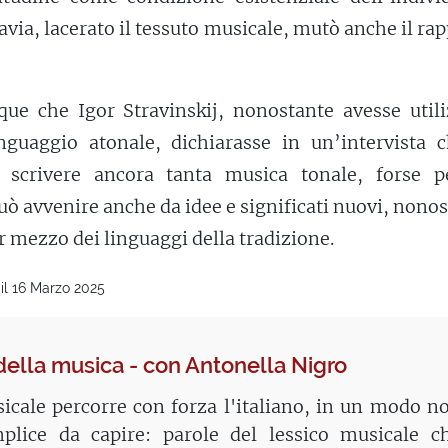
ttavia, lacerato il tessuto musicale, mutò anche il ra
e che Igor Stravinskij, nonostante avesse utili
nguaggio atonale, dichiarasse in un’intervista c
 scrivere ancora tanta musica tonale, forse p
uò avvenire anche da idee e significati nuovi, nono
 mezzo dei linguaggi della tradizione.
il 16 Marzo 2025
della musica - con Antonella Nigro
icale percorre con forza l'italiano, in un modo n
lice da capire: parole del lessico musicale c