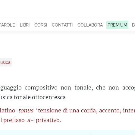
 PAROLE
LIBRI
CORSI
CONTATTI
COLLABORA
PREMIUM
B
usica
nguaggio compositivo non tonale, che non accog
usica tonale ottocentesca
 latino
tonus
‘tensione di una corda; accento; inte
ol prefisso
a-
privativo.