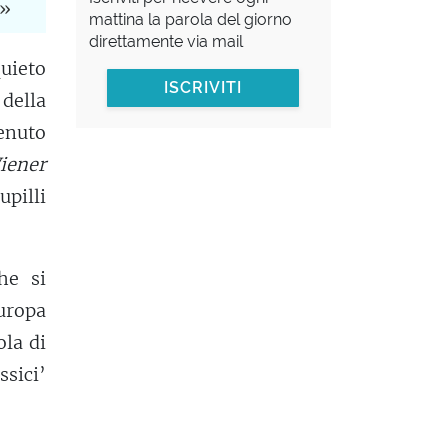
.»
mattina la parola del giorno
direttamente via mail
uieto
ISCRIVITI
della
enuto
iener
upilli
he si
uropa
ola di
ssici’