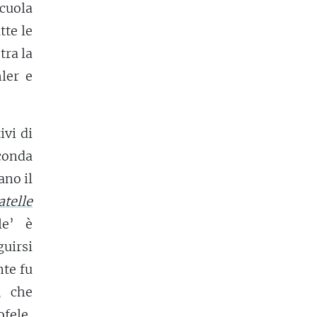
scuola
tte le
tra la
ler e
ivi di
econda
no il
atelle
le’ è
uirsi
nte fu
, che
fele,