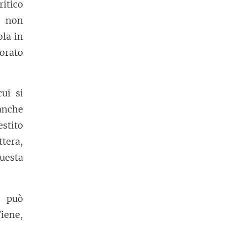
itico
non
ola in
torato
ui si
anche
estito
ttera,
uesta
 può
Viene,