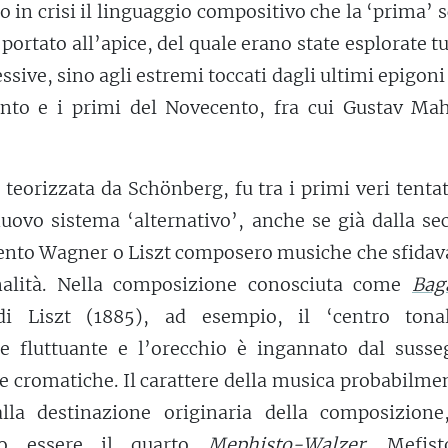
in crisi il linguaggio compositivo che la ‘prima’ 
portato all’apice, del quale erano state esplorate tu
ssive, sino agli estremi toccati dagli ultimi epigoni 
ento e i primi del Novecento, fra cui Gustav Mah
teorizzata da Schönberg, fu tra i primi veri tentat
nuovo sistema ‘alternativo’, anche se già dalla s
ento Wagner o Liszt composero musiche che sfidava
nalità. Nella composizione conosciuta come
Bag
i Liszt (1885), ad esempio, il ‘centro tona
e fluttuante e l’orecchio è ingannato dal susseg
le cromatiche. Il carattere della musica probabilme
lla destinazione originaria della composizione
to essere il quarto
Mephisto-Walzer.
Mefisto