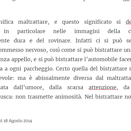
gnifica maltrattare, e questo significato si
d
e in particolare nelle immagini della cr
mente dura e del rovinare. Infatti ci si può se
 commesso nervoso, così come si può bistrattare un
nza appello, e si può bistrattare l’automobile fac
a ogni parcheggio. Certo quella del bistrattare 
evole: ma è abissalmente diversa dal maltratta
tata dall’umore, dalla scarsa
attenzione
, da
brusca: non trasmette animosità. Nel bistrattare n
il 18 Agosto 2014