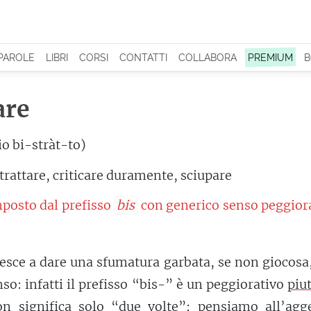
 PAROLE
LIBRI
CORSI
CONTATTI
COLLABORA
PREMIUM
B
are
io bi-stràt-to)
trattare, criticare duramente, sciupare
posto dal prefisso
bis
con generico senso peggiora
iesce a dare una sfumatura garbata, se non giocosa
nso: infatti il prefisso “bis-” è un peggiorativo
piu
n significa solo “due volte”: pensiamo all’agge