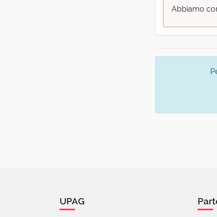
Abbiamo corr
P
UPAG
Part