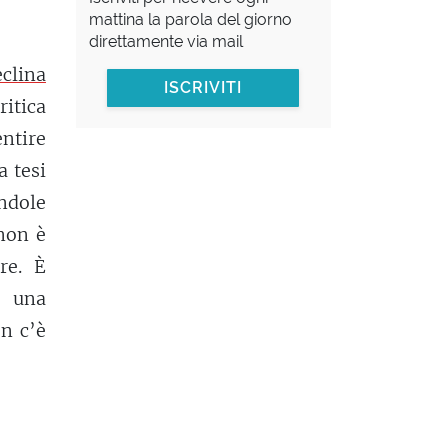
mattina la parola del giorno
direttamente via mail
eclina
ISCRIVITI
itica
ntire
a tesi
endole
non è
re. È
 una
on c’è