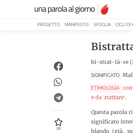
PROGETTO
MANIFESTO
SFOGLIA
CICLI DI
Bistratt
bi-strat-tà-re (
Mal
SIGNIFICATO
com
ETIMOLOGIA
e da
trattare
.
Questa parola r
significato inte
18
blando
(già, no