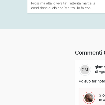
Prossima alla ‘diversità’, l’alterità marca la
condizione di ciò che ‘è altro’; lo fa con…
Commenti
giam
18 Ago
volevo far nota
Gio
18 A