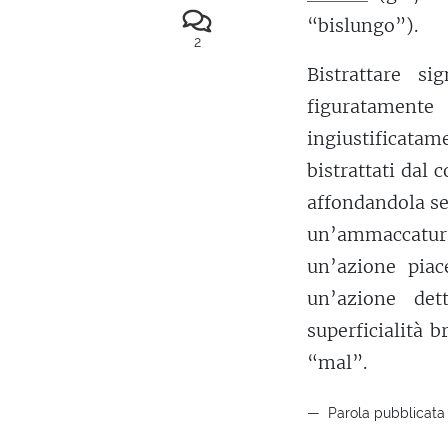
“bislungo”).
2
Bistrattare si
figuratament
ingiustificata
bistrattati dal
affondandola se
un’ammaccatura 
un’azione piac
un’azione det
superficialità 
“mal”.
Parola pubblicata 