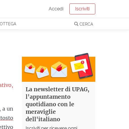
Accedi
Iscriviti
OTTEGA
CERCA
tivo,
La newsletter di UPAG,
l'appuntamento
quotidiano con le
, a un
meraviglie
ttosto
dell'italiano
ttivo
Iscriviti per ricevere ogni