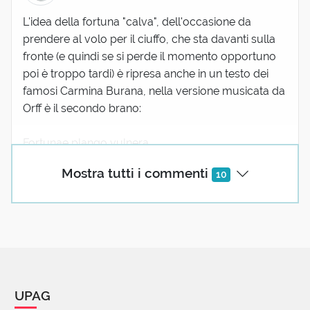
L'idea della fortuna "calva", dell'occasione da
prendere al volo per il ciuffo, che sta davanti sulla
fronte (e quindi se si perde il momento opportuno
poi è troppo tardi) è ripresa anche in un testo dei
famosi Carmina Burana, nella versione musicata da
Orff è il secondo brano:
Fortunae plango vulnera
stillantibus ocellis
Mostra tutti i commenti
10
quod sua mihi munera
subtrahit rebellis
Verum est, quod legitur
fronte capillata
sed plerumque sequitur
Occasio calvata
UPAG
[...]