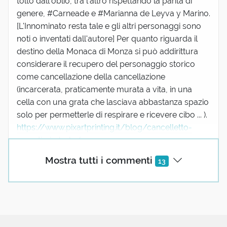
tolto dall'oblio, tra l'altro rispettando la parità di
genere, #Carneade e #Marianna de Leyva y Marino.
[L'Innominato resta tale e gli altri personaggi sono
noti o inventati dall'autore] Per quanto riguarda il
destino della Monaca di Monza si può addirittura
considerare il recupero del personaggio storico
come cancellazione della cancellazione
(incarcerata, praticamente murata a vita, in una
cella con una grata che lasciava abbastanza spazio
solo per permetterle di respirare e ricevere cibo ... ).
https://www.pixartprinting.it/blog/cancelletto-
segreti-simbolo/
3 reazioni
Mostra tutti i commenti
13
Aldo Cavini Benedetti
04 Settembre 2021 08:19