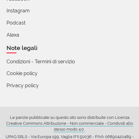
voleva dire accettare e pagare sul momento
Instagram
14.000 lire (un'altra epoca! quasi 30 anni fa, si
pagava subito, cosa poi vi...
(mostra tutto)
Podcast
1 reazione
Alexa
Note legali
(utente cancellato)
Condizioni - Termini di servizio
14 Maggio 2020 06:53
Cookie policy
Non è che l'etimo l'abbiamo preso un po' di fretta
Privacy policy
per la coda, citandone (solo) la terza e meno
probabile) congettura?
http://etimo.it/?term=concilio
3 reazioni
Le parole pubblicate su questo sito sono distribuite con Licenza
Creative Commons Attribuzione - Non commerciale - Condividi allo
stesso modo 4.0
.
Giorgio Moretti
autore
14 Maggio 2020 08:09
UPAG SRLS - Via Europa 199, Vaglia (FI) 50036 - P.IVA 06890420489 -