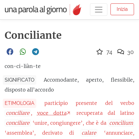
Inizia
Conciliante
74
30
con-ci-liàn-te
Accomodante, aperto, flessibile,
SIGNIFICATO
disposto all’accordo
participio presente del verbo
ETIMOLOGIA
conciliare
,
voce dotta
recuperata dal latino
conciliare
‘unire, congiungere’, che è da
concìlium
‘assemblea’, derivato di
calare
‘annunciare,