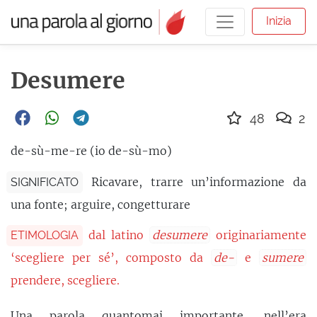
Inizia
Desumere
48
2
de-sù-me-re (io de-sù-mo)
Ricavare, trarre un’informazione da
SIGNIFICATO
una fonte; arguire, congetturare
dal latino
desumere
originariamente
ETIMOLOGIA
‘scegliere per sé’, composto da
de-
e
sumere
prendere, scegliere.
Una parola quantomai
importante
, nell’era