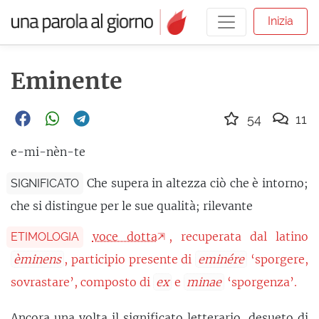
Inizia
Eminente
54
11
e-mi-nèn-te
Che supera in altezza ciò che è intorno;
SIGNIFICATO
che si distingue per le sue qualità; rilevante
voce dotta
, recuperata dal latino
ETIMOLOGIA
èminens
, participio presente di
eminére
‘sporgere,
sovrastare’, composto di
ex
e
minae
‘sporgenza’.
Ancora una volta il significato letterario,
desueto
di