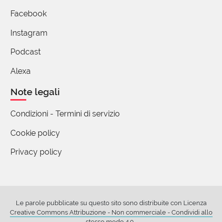
Facebook
(utente cancellato)
Instagram
17 Febbraio 2018 07:50
Podcast
Grazie per questo commento, con simpatia
Alexa
Note legali
Maria Grazia Mosconi
Condizioni - Termini di servizio
17 Febbraio 2018 08:58
Cookie policy
Scherzosamente e sarcasticamente nel gergo
Privacy policy
bloggistico di internet il personaggio Berlusconi
veniva definito "sua emittenza" con gioco di parola
facilmente intuibile.
Le parole pubblicate su questo sito sono distribuite con Licenza
giulio c.
Creative Commons Attribuzione - Non commerciale - Condividi allo
17 Febbraio 2018 09:28
stesso modo 4.0
.