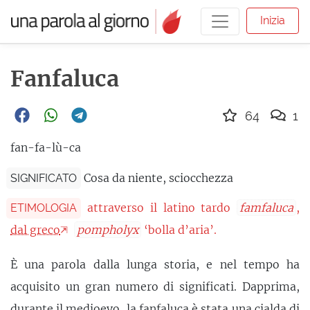
Inizia
Fanfaluca
64
1
fan-fa-lù-ca
Cosa da niente, sciocchezza
SIGNIFICATO
attraverso il latino tardo
famfaluca
,
ETIMOLOGIA
dal greco
pompholyx
‘bolla d’aria’.
È una parola dalla lunga storia, e nel tempo ha
acquisito un gran numero di significati. Dapprima,
durante il medioevo, la fanfaluca è stata una cialda di