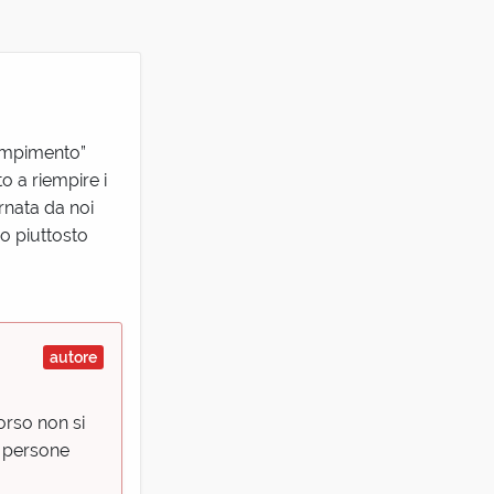
iempimento”
to a riempire i
ornata da noi
o piuttosto
autore
corso non si
e persone