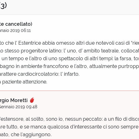
(3)
te cancellato)
naio 2019 06:11
 che l’ Estentrice abbia omesso altri due notevoli casi di “r
o stesso progenitore latino: l’ uno, d’ ambito teatrale, colloca
a un tempo e l’altro di uno spettacolo di altri tempi: la farsa, t
agno in ambiente francofono e l’altro, attualmente purtropp
rattere cardiocircolatorio: l’ infarto.
a paziente attenzione.
rgio Moretti
Gennaio 2019 09:48
'estensore, al solito, sono io, nessun peccato: a un filo di dis
are tutto, e se manca qualcosa d'interessante ci sono sempr
ato, che l'aggiungono.