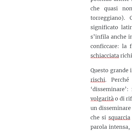
che quasi non
torreggiano)
significato lat
s’infila anche i
conficcare: la 
schiacciata
richi
Questo grande i
rischi
. Perché
‘disseminare’:
volgarità
o di ri
un disseminare 
che si
squarcia
parola intensa,