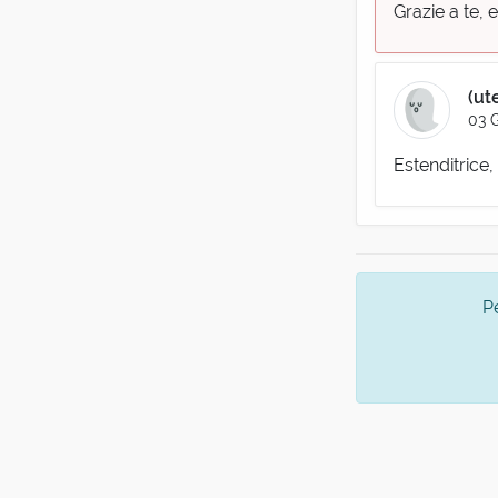
Grazie a te, 
(ut
03 
Estenditrice, 
P