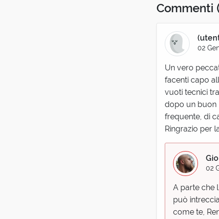
Commenti
(uten
02 Gen
Un vero peccato
facenti capo all
vuoti tecnici tr
dopo un buon b
frequente, di ca
Ringrazio per l
Gio
02 
A parte che l
può intrecci
come te, Ren