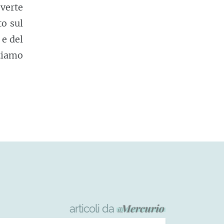
 verte
o sul
 e del
stiamo
articoli da