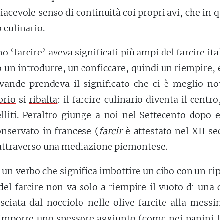
acevole senso di continuità coi propri avi, che in 
 culinario.
no ‘farcire’ aveva significati più ampi del farcire ita
 un introdurre, un conficcare, quindi un riempire, 
ivande prendeva il significato che ci è meglio no
brio
si
ribalta
: il farcire culinario diventa il centro
lliti
. Peraltro giunge a noi nel Settecento dopo e
onservato in francese (
farcir
è attestato nel XII se
attraverso una mediazione piemontese.
un verbo che significa imbottire un cibo con un ri
del farcire non va solo a riempire il vuoto di una 
sciata dal nocciolo nelle olive farcite alla messi
mporre uno spessore aggiunto (come nei panini fa