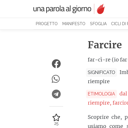
PROGETTO
MANIFESTO
SFOGLIA
CICLI DI
Farcire
far-cì-re (io fa
Imb
SIGNIFICATO
riempire
dal
ETIMOLOGIA
riempire, farcir
Scoprire che, 
25
usiamo come st