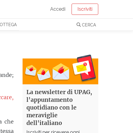
Accedi
Iscriviti
OTTEGA
CERCA
ande;
La newsletter di UPAG,
care,
l'appuntamento
quotidiano con le
meraviglie
a che
dell'italiano
tessa
Iscriviti per ricevere ogni