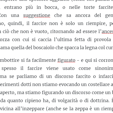
 entrano più in bocca, o nelle torte farcit
. Con una
suggestione
che sa ancora del gen
ino, quindi, il farcire non è solo un riempire, p
n ciò che non è vuoto, ritornando ad essere l’
ance
forza con cui si caccia l’ultima fetta di provola
ama quella del boscaiolo che spacca la legna col cu
mbottire si fa facilmente
figurato
- e qui si corro
 spesso il farcire viene usato come sinoni
 ma se parliamo di un discorso farcito o infarci
ferimenti dotti non stiamo evocando un costellare 
aperto, ma stiamo figurando un discorso come un 
da quanto ripieno ha, di volgarità o di dottrina.
 vicina all’inzeppare (anche se la zeppa è un riem