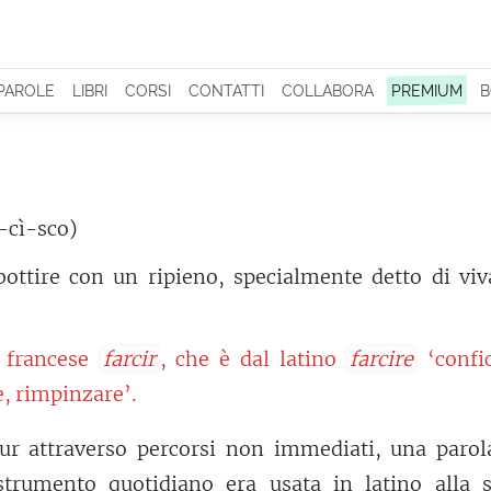
 PAROLE
LIBRI
CORSI
CONTATTI
COLLABORA
PREMIUM
B
r-cì-sco)
ottire con un ripieno, specialmente detto di viv
 francese
farcir
, che è dal latino
farcire
‘confic
e, rimpinzare’.
pur attraverso percorsi non immediati, una parol
rumento quotidiano era usata in latino alla s