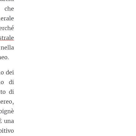
e che
erale
erché
strale
 nella
neo.
no dei
mo di
to di
aereo,
bignè
 È una
pitivo