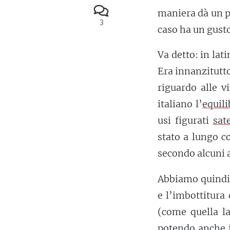
maniera dà un pi
3
caso ha un gusto
Va detto: in lati
Era innanzitutto
riguardo alle v
italiano l’
equili
usi figurati
sate
stato a lungo c
secondo alcuni 
Abbiamo quindi 
e l’imbottitura 
(come quella la
potendo anche i