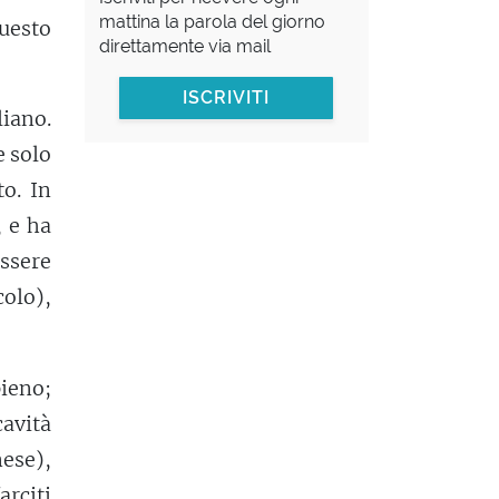
mattina la parola del giorno
questo
direttamente via mail
ISCRIVITI
liano.
e solo
to. In
, e ha
ssere
colo),
pieno;
cavità
nese),
rciti