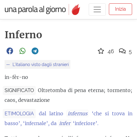
Inizia
Inferno
46
5
L'italiano visto dagli stranieri
in-fèr-no
Oltretomba di pena eterna; tormento;
SIGNIFICATO
caos, devastazione
dal latino
infernus
‘che si trova in
ETIMOLOGIA
basso’, ‘infernale’, da
infer
‘inferiore’.