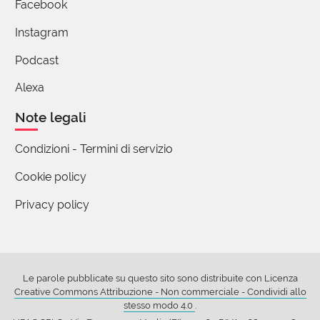
Facebook
I romani, credendo che la penisola italiana fosse più
obliqua di quanto non sia effettivamente,
Instagram
chiamavano il Mare Adriatico... Mare Supernus, che
Podcast
sta sopra, e il Mare Tirreno... Mare Infernus, che sta
sotto.
Alexa
1 reazione
Note legali
Condizioni - Termini di servizio
Cookie policy
Privacy policy
Le parole pubblicate su questo sito sono distribuite con Licenza
Creative Commons Attribuzione - Non commerciale - Condividi allo
stesso modo 4.0
.