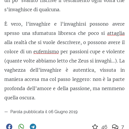
un po’ svanito riscrive il testamento ogni volta che
s’invaghisce di qualcuna.
È vero, l’invaghire e l’invaghirsi possono avere
spesso una sfumatura libresca che poco si
attaglia
alla realtà che si vuole descrivere, o possono avere il
colore di un
eufemismo
per passioni cupe e violente
(quante volte abbiamo letto che Zeus si invaghì…). La
vaghezza dell’invaghire è autentica, vissuta in
maniera accesa ma col passo leggero: non è la parte
profonda dell’amore e della passione, ma nemmeno
quella oscura.
Parola pubblicata il 06 Giugno 2019
46
7