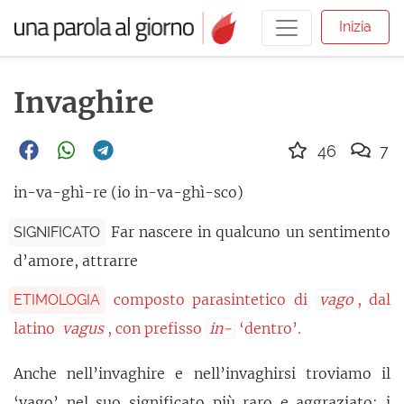
Inizia
Invaghire
46
7
in-va-ghì-re (io in-va-ghì-sco)
Far nascere in qualcuno un sentimento
SIGNIFICATO
d’amore, attrarre
composto parasintetico di
vago
, dal
ETIMOLOGIA
latino
vagus
, con prefisso
in-
‘dentro’.
Anche nell’invaghire e nell’invaghirsi troviamo il
‘vago’ nel suo significato più raro e aggraziato: i