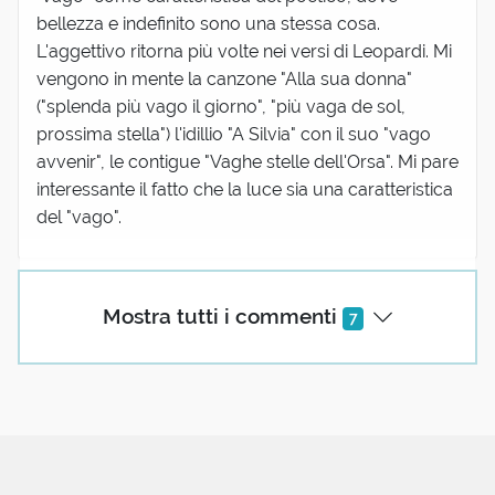
bellezza e indefinito sono una stessa cosa.
L'aggettivo ritorna più volte nei versi di Leopardi. Mi
vengono in mente la canzone "Alla sua donna"
("splenda più vago il giorno", "più vaga de sol,
prossima stella") l'idillio "A Silvia" con il suo "vago
avvenir", le contigue "Vaghe stelle dell'Orsa". Mi pare
interessante il fatto che la luce sia una caratteristica
del "vago".
Antonio Cirillo
Mostra tutti i commenti
7
06 Giugno 2019 11:45
Vorrei, con tutta la modestia possibile, dare un
contributo alla parola del giorno con un sonetto:
COLPO DI FULMINE
( dell’ ”Amore cortese” : omaggio alla Scuola
Siciliana )