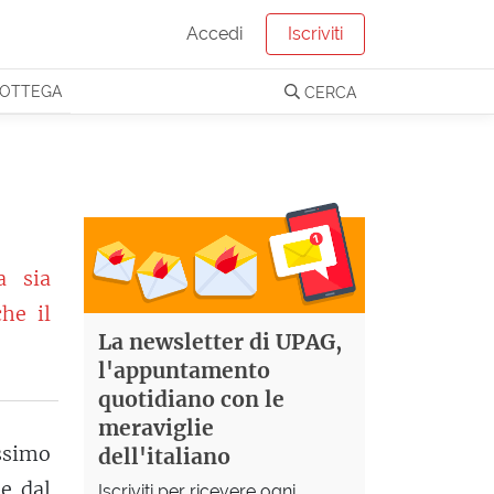
Accedi
Iscriviti
OTTEGA
CERCA
 sia
he il
La newsletter di UPAG,
l'appuntamento
quotidiano con le
meraviglie
ssimo
dell'italiano
e dal
Iscriviti per ricevere ogni