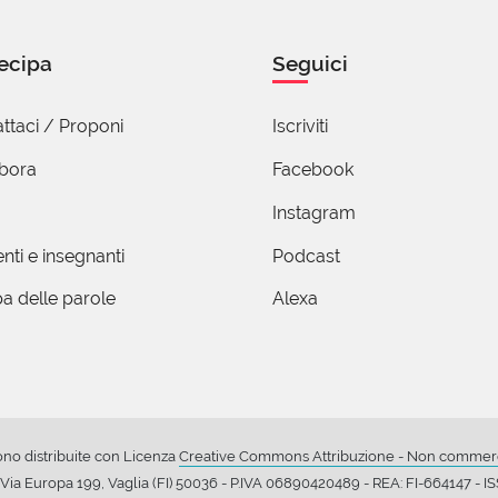
ro nome.
ecipa
Seguici
ttaci / Proponi
Iscriviti
ente cancellato)
Settembre 2020 22:09
abora
Facebook
123 del XXIII canto del Paradiso, Dante paragona il gesto del 
Instagram
rso la madre per mostrarle il proprio affetto a quello dei beat
nti e insegnanti
Podcast
accia al cielo in segno di affetto verso Maria:
a delle parole
Alexa
olin che 'nver' la mamma
cia, poi che 'l latte prese,
he 'nfin di fuor s'infiamma; […]»
eri, Divina Commedia, Paradiso, XXIII, vv. 121-123)
ono distribuite con Licenza
Creative Commons Attribuzione - Non commerci
ia Europa 199, Vaglia (FI) 50036 - P.IVA 06890420489 - REA: FI-664147 - 