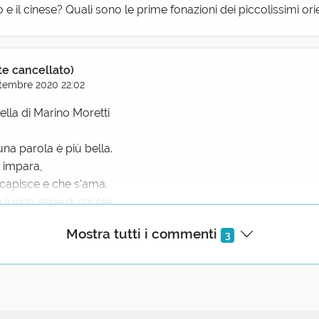
 il cinese? Quali sono le prime fonazioni dei piccolissimi orie
te cancellato)
tembre 2020 22:02
ella di Marino Moretti
 parola è più bella.
i impara,
 capisce e che s'ama.
 lunga serie di parole
sto alle infinite,
Mostra tutti i commenti
3
 timorose domande
.
entassimo vecchi,
remmo la mamma
noi?