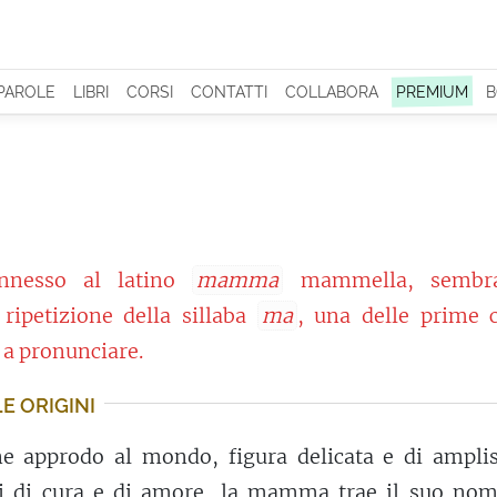
 PAROLE
LIBRI
CORSI
CONTATTI
COLLABORA
PREMIUM
B
nnesso al latino
mamma
mammella, sembra
ripetizione della sillaba
ma
, una delle prime c
a pronunciare.
E ORIGINI
 approdo al mondo, figura delicata e di ampli
si di
cura
e di
amore
, la mamma trae il suo nom