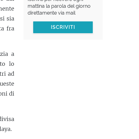
mattina la parola del giorno
lmente
direttamente via mail
si sia
ISCRIVITI
a fra
zia a
to lo
tri ad
queste
oni di
divisa
laya.