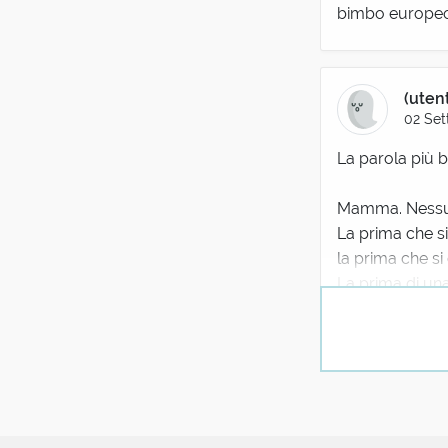
bimbo europeo e
(uten
02 Set
La parola più b
Mamma. Nessuna
La prima che s
la prima che si
La prima di una
con cui s'è rispo
alle amorose,
della maternità
E anche se div
come chiame
più vecchia di 