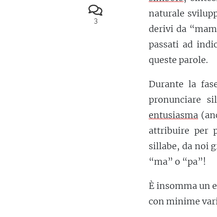
naturale svilup
3
derivi da “mamm
passati ad indi
queste parole.
Durante la fase
pronunciare si
entusiasma
(anc
attribuire per 
sillabe, da noi 
“ma” o “pa”!
È insomma un et
con minime vari