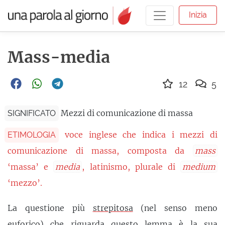
Inizia
Mass-media
12
5
Mezzi di comunicazione di massa
SIGNIFICATO
voce inglese che indica i mezzi di
ETIMOLOGIA
comunicazione di massa, composta da
mass
‘massa’ e
media
, latinismo, plurale di
medium
‘mezzo’.
La questione più
strepitosa
(nel senso meno
euforico) che riguarda questo lemma è la sua