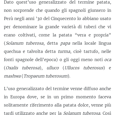
Dato quest’uso generalizzato del termine patata,
non sorprende che quando gli spagnoli giunsero in
Perù negli anni ’30 del Cinquecento lo abbiano usato
per denominare la grande varietà di tuberi che vi
erano coltivati, come la patata “vera e propria”
(
Solanum
tuberosa
, detta
papa
nella locale lingua
quechua e talvolta detta
turma
, cioè tartufo, nelle
fonti spagnole dell’epoca) o gli oggi meno noti
oca
(
Oxalis tuberosa
),
ulluco
(
Ullucos tuberosus
) e
mashwa
(
Tropaeum tuberosum
).
L’uso generalizzato del termine venne diffuso anche
in Europa dove, se in un primo momento faceva
solitamente riferimento alla patata dolce, venne più
tardi
utilizzato
anche per la
Solanum
tuberosa
. Così