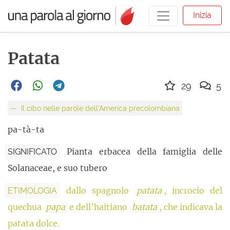
Inizia
Patata
29
5
Il cibo nelle parole dell'America precolombiana
pa-tà-ta
Pianta erbacea della famiglia delle
SIGNIFICATO
Solanaceae, e suo tubero
dallo spagnolo
patata
, incrocio del
ETIMOLOGIA
quechua
papa
e dell’haitiano
batata
, che indicava la
patata dolce.