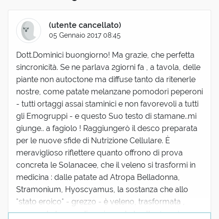
(utente cancellato)
05 Gennaio 2017 08:45
Dott.Dominici buongiorno! Ma grazie, che perfetta
sincronicità. Se ne parlava 2giorni fa , a tavola, delle
piante non autoctone ma diffuse tanto da ritenerle
nostre, come patate melanzane pomodori peperoni
- tutti ortaggi assai staminici e non favorevoli a tutti
gli Emogruppi - e questo Suo testo di stamane..mi
giunge.. a fagiolo ! Raggiungerò il desco preparata
per le nuove sfide di Nutrizione Cellulare. È
meraviglioso riflettere quanto offrono di prova
concreta le Solanacee, che il veleno si trasformi in
medicina : dalle patate ad Atropa Belladonna,
Stramonium, Hyoscyamus, la sostanza che allo
"stato eroico" - grezzo - è veleno, trasformata ,
cuocendo le une, dinamizzando le altr...
(mostra