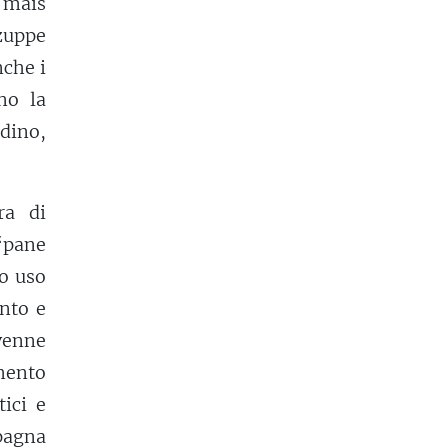
l mais
 zuppe
nche i
no la
dino,
ra di
“pane
uo uso
ento e
enne
mento
ici e
Spagna