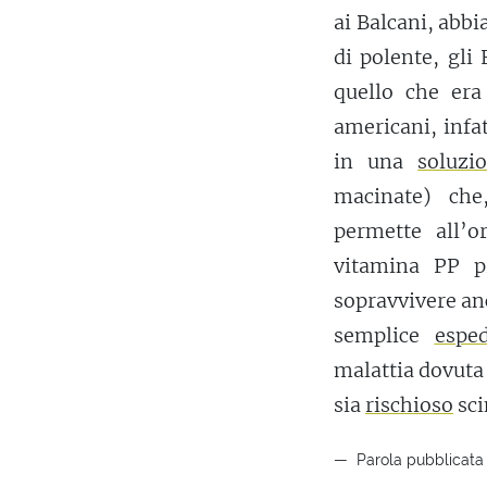
ai Balcani, abbi
di polente, gli
quello che era
americani, infa
in una
soluzi
macinate) che
permette all’
vitamina PP p
sopravvivere a
semplice
esped
malattia dovuta
sia
rischioso
sci
Parola pubblicata