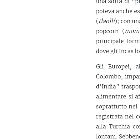
una sorta di “p
poteva anche es
(
tlaolli
); con un
popcorn (
momo
principale for
dove gli Incas 
Gli Europei, 
Colombo, impa
d’India” traspo
alimentare si a
soprattutto nel 
registrata nel
alla Turchia c
lontani. Sebben