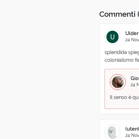
Commenti
Ulder
24 No
splendida spieg
colonialismo fe
Gio
24 
Il senso è qu
(uten
24 No