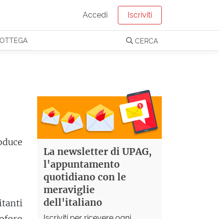
Accedi
Iscriviti
OTTEGA
CERCA
oduce
La newsletter di UPAG,
l'appuntamento
quotidiano con le
meraviglie
dell'italiano
itanti
Iscriviti per ricevere ogni
toforo