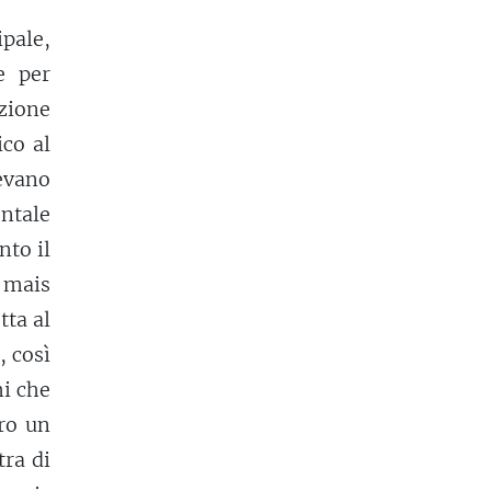
ipale,
e per
azione
ico al
vevano
ntale
nto il
 mais
tta al
 così
hi che
ero un
tra di