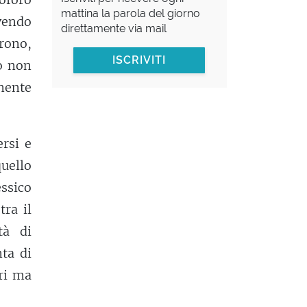
mattina la parola del giorno
vendo
direttamente via mail
arono,
ISCRIVITI
o non
inente
ersi e
uello
ssico
tra il
tà di
nta di
ri ma