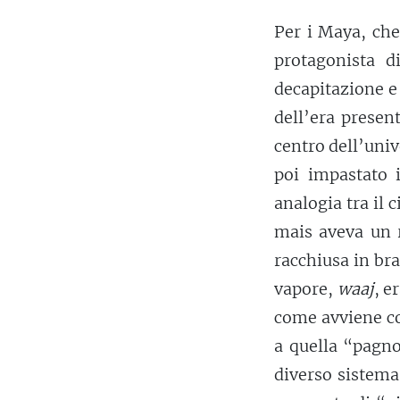
Per i Maya, ch
protagonista d
decapitazione e
dell’era presen
centro dell’uni
poi impastato 
analogia tra il 
mais aveva un r
racchiusa in bra
vapore,
waaj
, e
come avviene co
a quella “pagno
diverso sistema