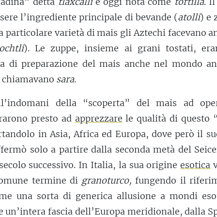
iadina” detta
tlaxcalli
e oggi nota come
tortilla
. I
sere l’ingrediente principale di bevande (
atolli
) e
a particolare varietà di mais gli Aztechi facevano a
chtli
). Le zuppe, insieme ai grani tostati, era
ma di preparazione del mais anche nel mondo an
lo chiamavano
sara
.
all’indomani della “scoperta” del mais ad ope
rarono presto ad
apprezzare
le qualità di questo 
rtandolo in Asia, Africa ed Europa, dove però il s
ffermò solo a partire dalla seconda metà del Seic
secolo successivo. In Italia, la sua origine
esotica
v
 comune termine di
granoturco,
fungendo il riferi
ome una sorta di generica allusione a mondi esot
e un’intera fascia dell’Europa meridionale, dalla 