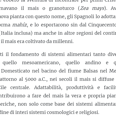
mavano il mais o granoturco (
Zea mays
). A
uova pianta con questo nome, gli Spagnoli lo adott
forma
mahíz
, e lo esportarono sin dal Cinquecent
(Italia inclusa) ma anche in altre regioni del cont
l mais era coltivato da millenni.
tti il fondamento di sistemi alimentari tanto div
 quello mesoamericano, quello andino e q
. Domesticato nel bacino del fiume Balsas nel Me
ttorno al 5000 a.C., nei secoli il mais si diffuse 
le centrale. Adattabilità, produttività e facili
ntribuirono a fare del mais la vera e propria pia
meriche, non solo come base dei sistemi alimenta
ne di interi sistemi cosmologici e religiosi.