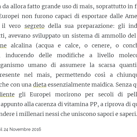
a da allora fatto grande uso di mais, soprattutto in
 Europei non furono capaci di esportare dalle Ame
 il vero
segreto
della sua preparazione: gli ind
tti, avevano sviluppato un sistema di ammollo del
one
alcalina (acqua e calce, o cenere, o conch
, inducendo delle modifiche a livello moleco
organismo umano di assumere la scarsa quanti
resente nel mais, permettendo così a chiunq
nche con una
dieta
essenzialmente maidica. Senza q
iente
gli Europei morirono per secoli di pell
 appunto alla carenza di vitamina PP, a riprova di 
ndere i millenari nessi che uniscono sapori e saperi
 il 24 Novembre 2016