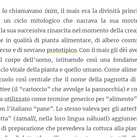
e lo chiamavano
ixim
, il mais era la divinità princ
i un ciclo mitologico che narrava la sua mort
 la sua successiva rinascita nel momento della cre
te in qualità di pianta alimentare, di albero cosm
verso e di sovrano
prototipico
. Con il mais gli dèì a
il corpo dell’uomo, istituendo così una fondame
ciclo vitale della pianta e quello umano. Come alime
uolo così centrale che il nome della pagnotta di
ttee (il “cartoccio” che avvolge la pannocchia) e co
ra
utilizzato
come termine generico per “alimento”,
n l’italiano “pane”. Lo stesso valeva per gli aztec
tta” (
tamalli
, nella loro lingua náhuatl) aggiuns
 di preparazione che prevedeva la cottura alla pias