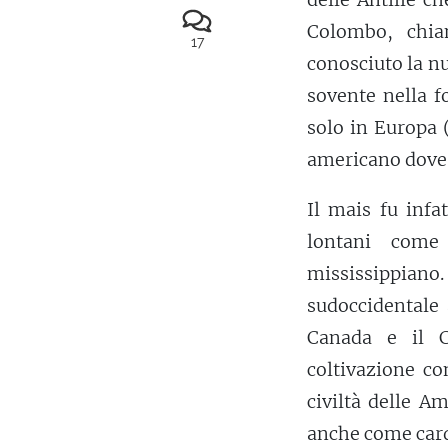
Colombo, chia
17
conosciuto la n
sovente nella 
solo in Europa 
americano dove i
Il mais fu infa
lontani come
mississippiano
sudoccidentale a
Canada e il Ci
coltivazione co
civiltà delle A
anche come cardi