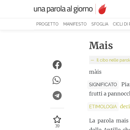
PROGETTO
MANIFESTO
SFOGLIA
CICLI DI
Mais
Il cibo nelle par
màis
Pia
SIGNIFICATO
frutti a pannocc
der
ETIMOLOGIA
La parola mais
39
delle Antille c