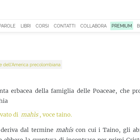
 PAROLE
LIBRI
CORSI
CONTATTI
COLLABORA
PREMIUM
B
ole dell'America precolombiana
nta erbacea della famiglia delle Poaceae, che pr
hia
ivato di
mahìs
, voce taino.
 deriva dal termine
mahís
con cui i Taino, gli ab
he ebbero la sventura di incontrare per primi Cris