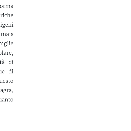
 forma
riche
igeni
 mais
iglie
lare,
tà di
ue di
uesto
agra,
quanto
.