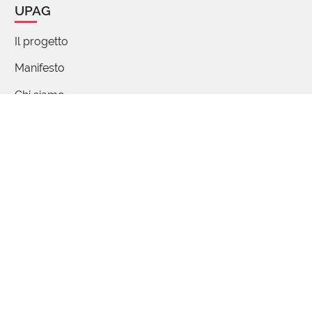
UPAG
antonomasia. È un fenomeno frequente di
interazione tra esperienza personale,
Il progetto
psicologia e terminologia.
Manifesto
1 reazione
Chi siamo
Percorsi di parole
(utente cancellato)
FAQ - Domande e risposte
24 Agosto 2025 07:07
Articoli
Upaganti, buongiorno.
1 reazione
Partecipa
Contattaci / Proponi
(utente cancellato)
24 Agosto 2025 08:07
Collabora
Non nasce subito il sostantivo pirofila. Nasce
Quiz
prima l’aggettivo 'pirofilo', che viene utilizzato