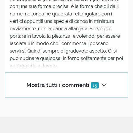
con una sua forma precisa, è la forma che gli dà il
nome, né tonda né quadrata rettangolare con i
vertici appuntiti una specie di canoa in miniatura
ovviamente, con la pancia allargata. Serve per
portare in tavola la pietanza, e,volendo, per essere
lasciata lì in modo che i commensali possano
servirsi. Quindi sempre di gradevole aspetto. Ci si
può cucinare qualcosa, in forno solitamente,per poi
appoggiarla al tavolo.
Andrea.
5 reazioni
Mostra tutti i commenti
15
Francescodig1
25 Agosto 2025 17:21
Perché lei, Andrea, ha sentito chiamare
“pirofila” QUELLA teglia, e così ha pensato che
quella, con quella forma, fosse la pirofila per