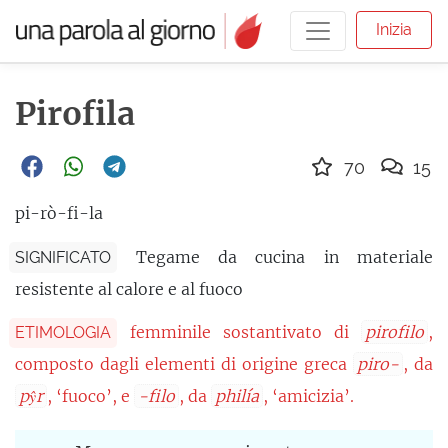
Inizia
Pirofila
70
15
pi-rò-fi-la
Tegame da cucina in materiale
SIGNIFICATO
resistente al calore e al fuoco
femminile sostantivato di
pirofilo
,
ETIMOLOGIA
composto dagli elementi di origine greca
piro-
, da
pŷr
, ‘fuoco’, e
-filo
, da
philía
, ‘amicizia’.